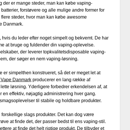
og der er mange steder, man kan købe vaping-
 batterier, forstøvere og alle mulige andre former for
og flere steder, hvor man kan købe awesome
pe Danmark.
 hvis du leder efter noget simpelt og bekvemt. De har
mme at bruge og fuldender din vaping-oplevelse.
lskaber, der leverer topkvalitetsdisposable vaping-
e dem, der søger en nem vaping-løsning.
er simpelthen konstrueret, så det er meget let at
e Vape Danmark
producerer en lang række af
 lette løsning. Yderligere forbedrer erkendelsen af, at
r en effektiv, nøjagtig administrering hver gang.
smagsoplevelser til stabile og holdbare produkter.
 forskellige slags produkter. Det kan dog være
øve at finde det, der passer bedst til ens vaping-stil.
ere at finde det helt rigtige produkt. De tilbyder et