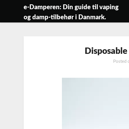
Skip
e-Damperen: Din guide til vaping
to
og damp-tilbehør i Danmark.
content
Disposabl
Posted