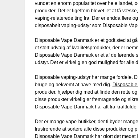
vundet en enorm popularitet over hele landet, 
produkter. Det er ligefrem blevet let at få væske,
vaping-relaterede ting fra. Der er endda flere 
disposabelt vaping-udstyr som Disposable Va
Disposable Vape Danmark er et godt sted at gå,
et stort udvalg af kvalitetsprodukter, der er ne
Disposable Vape Danmark er et af de førende se
udstyr. Det er virkelig en god mulighed for all
Disposable vaping-udstyr har mange fordele. De 
bruge og bekvemt at have med dig.
Disposabl
produkter, hjælper dig med at finde den rette og
disse produkter virkelig er fremragende og sikre
Disposable Vape Danmark har alt fra kraftfulde 
Der er mange vape-butikker, der tilbyder mange
frustrerende at sortere alle disse produkter og pr
Disposable Vape Danmark har gjort det meget lett