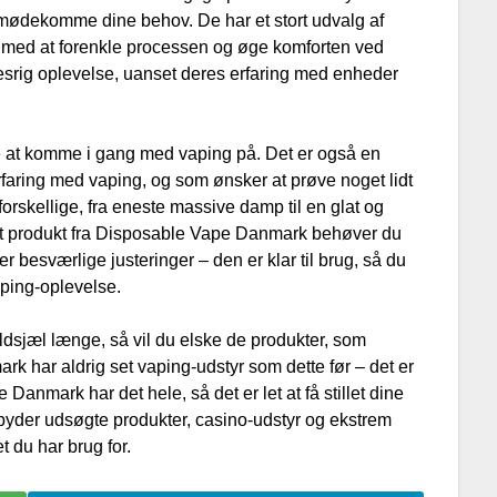
t imødekomme dine behov. De har et stort udvalg af
 med at forenkle processen og øge komforten ved
sesrig oplevelse, uanset deres erfaring med enheder
e at komme i gang med vaping på. Det er også en
rfaring med vaping, og som ønsker at prøve noget lidt
rskellige, fra eneste massive damp til en glat og
mt produkt fra Disposable Vape Danmark behøver du
 besværlige justeringer – den er klar til brug, så du
ping-oplevelse.
ildsjæl længe, så vil du elske de produkter, som
k har aldrig set vaping-udstyr som dette før – det er
 Danmark har det hele, så det er let at få stillet dine
ilbyder udsøgte produkter, casino-udstyr og ekstrem
 du har brug for.