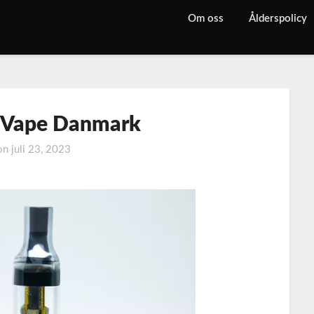
Om oss
Ålderspolicy
e Vape Danmark
 on
juli 23, 2023