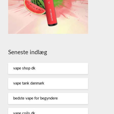
Seneste indlæg
vape shop dk
vape tank danmark
bedste vape for begyndere
vape coils dk