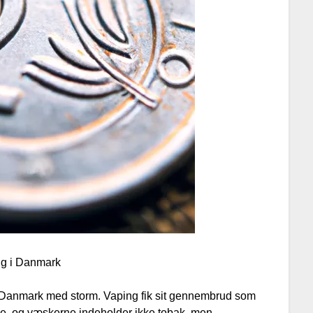
g i Danmark
 Danmark med storm. Vaping fik sit gennembrud som
de, og væskerne indeholder ikke tobak, men