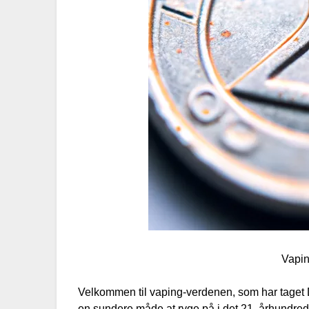
Vapin
Velkommen til vaping-verdenen, som har taget
en sundere måde at ryge på i det 21. århundre