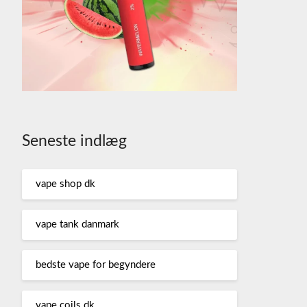
Seneste indlæg
vape shop dk
vape tank danmark
bedste vape for begyndere
vape coils dk