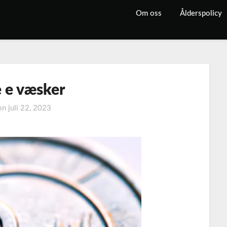
Om oss
Ålderspolicy
e e væsker
 on
juli 22, 2023