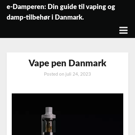
Skip
e-Damperen: Din guide til vaping og
to
damp-tilbehør i Danmark.
content
Vape pen Danmark
Posted on
juli 24, 2023