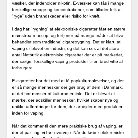
væsker, der indeholder nikotin. E-væsker kan fås i mange
forskellige smage og koncentrationer, som tillader folk at
“ryge” uden brandskader eller risiko for kræft.
I dag har “rygning” af elektroniske cigaretter fået en større
mainstream-accept og fortjener på mange måder at blive
behandlet som traditionel cigaretrygning. Det er klart, at
vaping er blevet en industri, og det kan ses af det store
antal
Netbutik elektroniske cigaretter
der er på markedet,
der sælger forskellige vaping produkter til en bred vifte af
forbrugere.
E-cigaretter har det med at få popkulturoplevelser, og der
er så mange mennesker der gør brug af dem i Danmark,
at det har masser af kulturpotentiale. Det er blevet et
mærke, der adskiller mennesker, hvilket skaber nye og
unikke udfordringer for dem, der arbejder med produkter
inden for vaping.
Når det kommer til den mere praktiske brug af vaping, er
der et par ting, vi bør overveje. Når du køber elektroniske