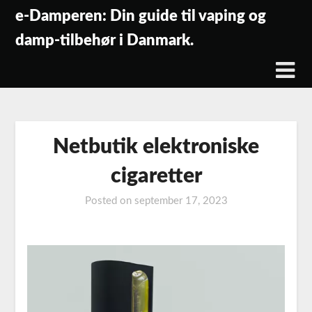
Skip
e-Damperen: Din guide til vaping og
to
damp-tilbehør i Danmark.
content
Netbutik elektroniske
cigaretter
Posted on
september 17, 2023