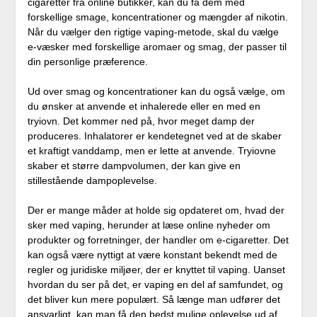
cigaretter fra online butikker, kan du få dem med
forskellige smage, koncentrationer og mængder af nikotin.
Når du vælger den rigtige vaping-metode, skal du vælge
e-væsker med forskellige aromaer og smag, der passer til
din personlige præference.
Ud over smag og koncentrationer kan du også vælge, om
du ønsker at anvende et inhalerede eller en med en
tryiovn. Det kommer ned på, hvor meget damp der
produceres. Inhalatorer er kendetegnet ved at de skaber
et kraftigt vanddamp, men er lette at anvende. Tryiovne
skaber et større dampvolumen, der kan give en
stillestående dampoplevelse.
Der er mange måder at holde sig opdateret om, hvad der
sker med vaping, herunder at læse online nyheder om
produkter og forretninger, der handler om e-cigaretter. Det
kan også være nyttigt at være konstant bekendt med de
regler og juridiske miljøer, der er knyttet til vaping. Uanset
hvordan du ser på det, er vaping en del af samfundet, og
det bliver kun mere populært. Så længe man udfører det
ansvarligt, kan man få den bedst mulige oplevelse ud af