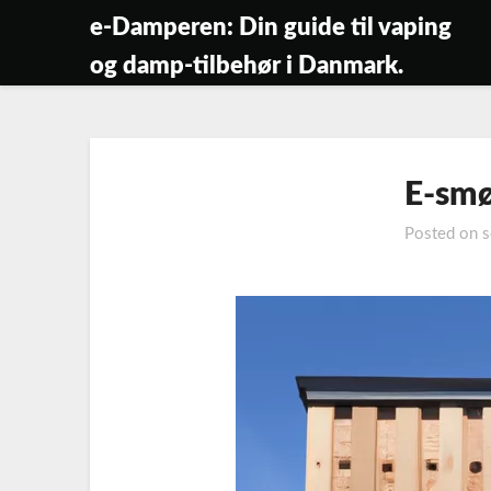
Skip
e-Damperen: Din guide til vaping
to
og damp-tilbehør i Danmark.
content
E-smø
Posted on
s