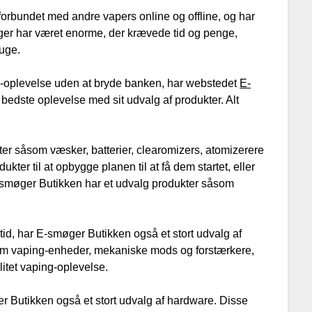
å forbundet med andre vapers online og offline, og har
nger har været enorme, der krævede tid og penge,
ruge.
g-oplevelse uden at bryde banken, har webstedet
E-
n bedste oplevelse med sit udvalg af produkter. Alt
ter såsom væsker, batterier, clearomizers, atomizerere
ter til at opbygge planen til at få dem startet, eller
-smøger Butikken har et udvalg produkter såsom
tid, har E-smøger Butikken også et stort udvalg af
ohm vaping-enheder, mekaniske mods og forstærkere,
alitet vaping-oplevelse.
 Butikken også et stort udvalg af hardware. Disse