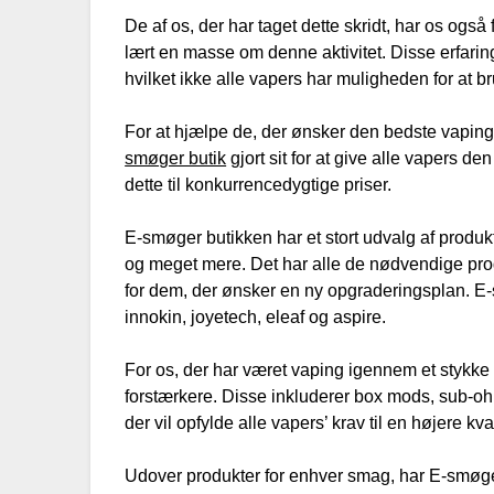
De af os, der har taget dette skridt, har os ogs
lært en masse om denne aktivitet. Disse erfari
hvilket ikke alle vapers har muligheden for at b
For at hjælpe de, der ønsker den bedste vapin
smøger butik
gjort sit for at give alle vapers de
dette til konkurrencedygtige priser.
E-smøger butikken har et stort udvalg af produk
og meget mere. Det har alle de nødvendige produk
for dem, der ønsker en ny opgraderingsplan. E
innokin, joyetech, eleaf og aspire.
For os, der har været vaping igennem et stykke 
forstærkere. Disse inkluderer box mods, sub-
der vil opfylde alle vapers’ krav til en højere kv
Udover produkter for enhver smag, har E-smøger