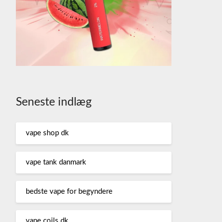
Seneste indlæg
vape shop dk
vape tank danmark
bedste vape for begyndere
vape coils dk