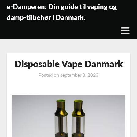
Skip
e-Damperen: Din guide til vaping og
to
damp-tilbehør i Danmark.
content
Disposable Vape Danmark
Posted on
september 3, 2023