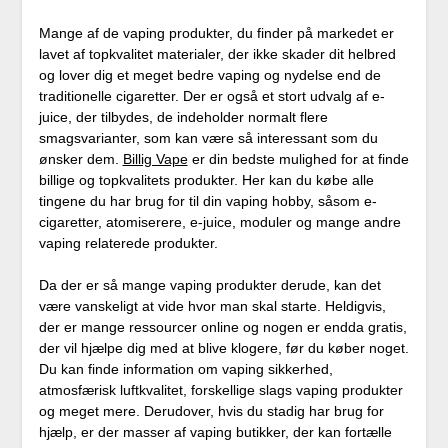
Mange af de vaping produkter, du finder på markedet er
lavet af topkvalitet materialer, der ikke skader dit helbred
og lover dig et meget bedre vaping og nydelse end de
traditionelle cigaretter. Der er også et stort udvalg af e-
juice, der tilbydes, de indeholder normalt flere
smagsvarianter, som kan være så interessant som du
ønsker dem.
Billig Vape
er din bedste mulighed for at finde
billige og topkvalitets produkter. Her kan du købe alle
tingene du har brug for til din vaping hobby, såsom e-
cigaretter, atomiserere, e-juice, moduler og mange andre
vaping relaterede produkter.
Da der er så mange vaping produkter derude, kan det
være vanskeligt at vide hvor man skal starte. Heldigvis,
der er mange ressourcer online og nogen er endda gratis,
der vil hjælpe dig med at blive klogere, før du køber noget.
Du kan finde information om vaping sikkerhed,
atmosfærisk luftkvalitet, forskellige slags vaping produkter
og meget mere. Derudover, hvis du stadig har brug for
hjælp, er der masser af vaping butikker, der kan fortælle