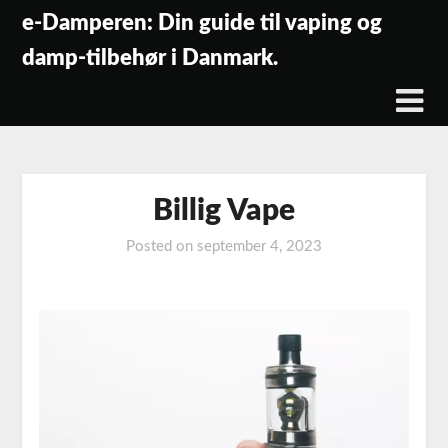
Skip
e-Damperen: Din guide til vaping og
to
damp-tilbehør i Danmark.
content
Billig Vape
Posted on
september 4, 2023