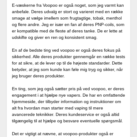
E-væskerne fra Voopoo er også noget, som jeg varmt kan
anbefale. Deres udvalg er stort og varieret med en række
smage at vælge imellem som frugtagtige, tobak, menthol
og flere andre. Jeg er især en fan af deres PNP-coils, som
er kompatible med de fleste af deres tanke. De er lette at
udskifte og giver en ren og konsistent smag.
En af de bedste ting ved voopoo er også deres fokus på
sikkerhed. Alle deres produkter gennemgår en række tests
for at sikre, at de lever op til de højeste standarder. Dette
betyder, at jeg som kunde kan føle mig tryg og sikker, når
jeg bruger deres produkter.
En ting, som jeg også sætter pris på ved voopoo, er deres
engagement i at hjælpe nye vapers. De har en omfattende
hjemmeside, der tilbyder information og instruktioner om
alt fra hvordan man starter med vaping til mere
avancerede teknikker. Deres kundeservice er også altid
tilgængelig til at hjælpe og besvare eventuelle spørgsmål.
Det er vigtigt at nævne, at voopoo-produkter også er