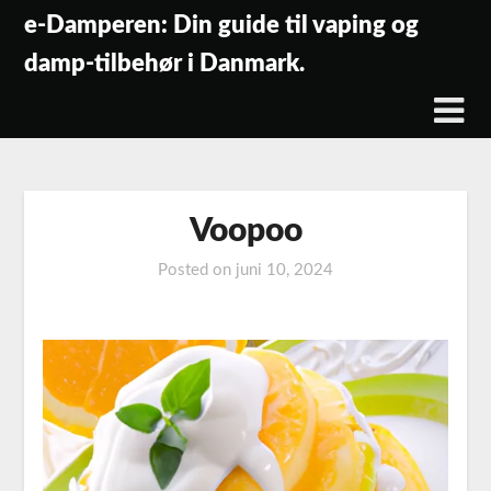
Skip
e-Damperen: Din guide til vaping og
to
damp-tilbehør i Danmark.
content
Voopoo
Posted on
juni 10, 2024