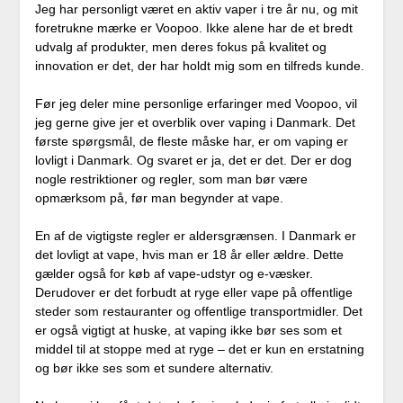
Jeg har personligt været en aktiv vaper i tre år nu, og mit
foretrukne mærke er Voopoo. Ikke alene har de et bredt
udvalg af produkter, men deres fokus på kvalitet og
innovation er det, der har holdt mig som en tilfreds kunde.
Før jeg deler mine personlige erfaringer med Voopoo, vil
jeg gerne give jer et overblik over vaping i Danmark. Det
første spørgsmål, de fleste måske har, er om vaping er
lovligt i Danmark. Og svaret er ja, det er det. Der er dog
nogle restriktioner og regler, som man bør være
opmærksom på, før man begynder at vape.
En af de vigtigste regler er aldersgrænsen. I Danmark er
det lovligt at vape, hvis man er 18 år eller ældre. Dette
gælder også for køb af vape-udstyr og e-væsker.
Derudover er det forbudt at ryge eller vape på offentlige
steder som restauranter og offentlige transportmidler. Det
er også vigtigt at huske, at vaping ikke bør ses som et
middel til at stoppe med at ryge – det er kun en erstatning
og bør ikke ses som et sundere alternativ.