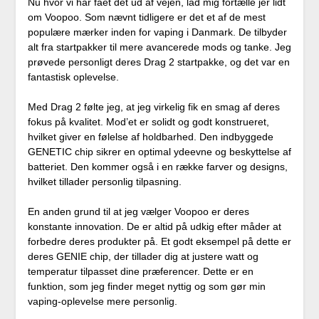
Nu hvor vi har fået det ud af vejen, lad mig fortælle jer lidt
om Voopoo. Som nævnt tidligere er det et af de mest
populære mærker inden for vaping i Danmark. De tilbyder
alt fra startpakker til mere avancerede mods og tanke. Jeg
prøvede personligt deres Drag 2 startpakke, og det var en
fantastisk oplevelse.
Med Drag 2 følte jeg, at jeg virkelig fik en smag af deres
fokus på kvalitet. Mod’et er solidt og godt konstrueret,
hvilket giver en følelse af holdbarhed. Den indbyggede
GENETIC chip sikrer en optimal ydeevne og beskyttelse af
batteriet. Den kommer også i en række farver og designs,
hvilket tillader personlig tilpasning.
En anden grund til at jeg vælger Voopoo er deres
konstante innovation. De er altid på udkig efter måder at
forbedre deres produkter på. Et godt eksempel på dette er
deres GENIE chip, der tillader dig at justere watt og
temperatur tilpasset dine præferencer. Dette er en
funktion, som jeg finder meget nyttig og som gør min
vaping-oplevelse mere personlig.