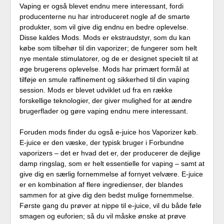
Vaping er også blevet endnu mere interessant, fordi
producenterne nu har introduceret nogle af de smarte
produkter, som vil give dig endnu en bedre oplevelse.
Disse kaldes Mods. Mods er ekstraudstyr, som du kan
købe som tilbehør til din vaporizer; de fungerer som helt
nye mentale stimulatorer, og de er designet specielt til at
øge brugerens oplevelse. Mods har primært formål at
tilføje en smule raffinement og sikkerhed til din vaping
session. Mods er blevet udviklet ud fra en række
forskellige teknologier, der giver mulighed for at ændre
brugerflader og gøre vaping endnu mere interessant.
Foruden mods finder du også e-juice hos Vaporizer køb.
E-juice er den væske, der typisk bruger i Forbundne
vaporizers – det er hvad det er, der producerer de dejlige
damp ringslag, som er helt essentielle for vaping – samt at
give dig en særlig fornemmelse af fornyet velvære. E-juice
er en kombination af flere ingredienser, der blandes
sammen for at give dig den bedst mulige fornemmelse.
Første gang du prøver at nippe til e-juice, vil du både føle
smagen og euforien; så du vil måske ønske at prøve