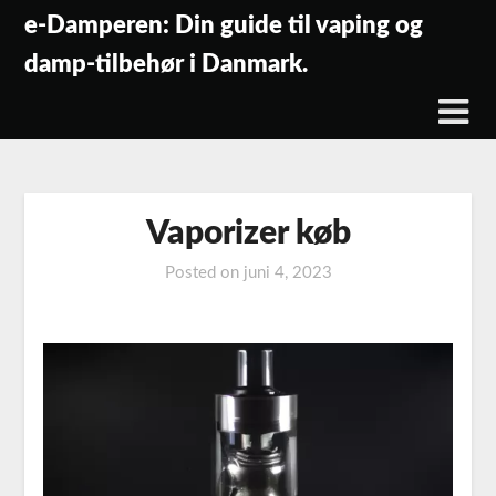
Skip
e-Damperen: Din guide til vaping og
to
damp-tilbehør i Danmark.
content
Vaporizer køb
Posted on
juni 4, 2023