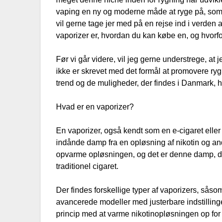
vaping en ny og moderne måde at ryge på, som 
vil gerne tage jer med på en rejse ind i verden a
vaporizer er, hvordan du kan købe en, og hvorfo
Før vi går videre, vil jeg gerne understrege, at
ikke er skrevet med det formål at promovere ryg
trend og de muligheder, der findes i Danmark, hv
Hvad er en vaporizer?
En vaporizer, også kendt som en e-cigaret eller e
indånde damp fra en opløsning af nikotin og a
opvarme opløsningen, og det er denne damp, der 
traditionel cigaret.
Der findes forskellige typer af vaporizers, såsom
avancerede modeller med justerbare indstillinge
princip med at varme nikotinopløsningen op for