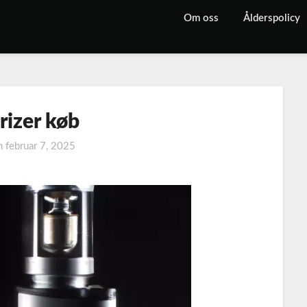
Om oss
Ålderspolicy
rizer køb
on
februar 7, 2025