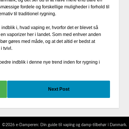
mæssige fordele og forskellige muligheder i forhold til
rnativ til traditionel rygning.
 indblik i, hvad vaping er, hvorfor det er blevet så
en vaporizer her i landet. Som med enhver anden
lt bør gøres med måde, og at det altid er bedst at
 tvivl.
 bedre indblik i denne nye trend inden for rygning i
Next Post
©2026 e-Damperen: Din guide til vaping og damp-tilbehør i Danmark.