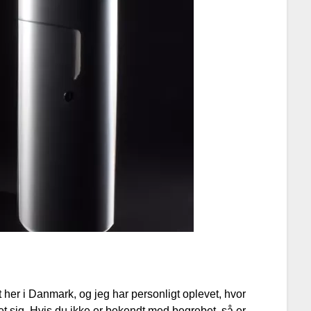
her i Danmark, og jeg har personligt oplevet, hvor
t sig. Hvis du ikke er bekendt med begrebet, så er