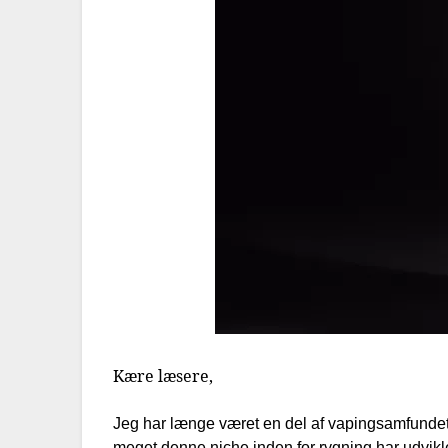
Kære læsere,
Jeg har længe været en del af vapingsamfundet 
meget denne niche inden for rygning har udvikle