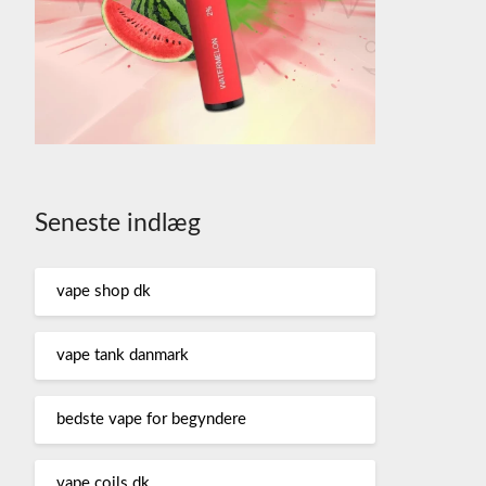
Seneste indlæg
vape shop dk
vape tank danmark
bedste vape for begyndere
vape coils dk