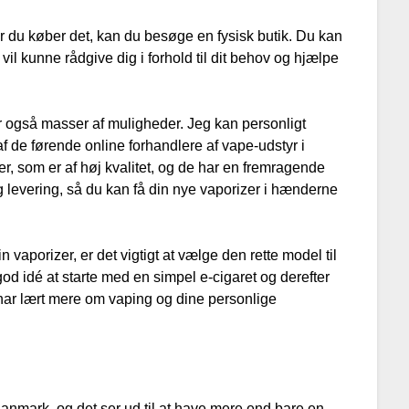
ør du køber det, kan du besøge en fysisk butik. Du kan
 vil kunne rådgive dig i forhold til dit behov og hjælpe
er også masser af muligheder. Jeg kan personligt
 de førende online forhandlere af vape-udstyr i
er, som er af høj kvalitet, og de har en fremragende
 levering, så du kan få din nye vaporizer i hænderne
n vaporizer, er det vigtigt at vælge den rette model til
 idé at starte med en simpel e-cigaret og derefter
har lært mere om vaping og dine personlige
Danmark, og det ser ud til at have mere end bare en