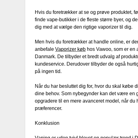
Hvis du foretrækker at se og prøve produktet, f
finde vape-butikker i de fleste større byer, og de
dig med at vælge den rigtige vaporizer til dig.
Men hvis du foretrækker at handle online, er d
anbefale
Vaporizer køb
hos Vawoo, som er en af
Danmark. De tilbyder et bredt udvalg af produkt
kundeservice. Derudover tilbyder de også hurtig
på ingen tid.
Når du har besluttet dig for, hvor du skal købe di
dine behov. Som nybegynder kan det være en god
opgradere til en mere avanceret model, når du 
præferencer.
Konklusion
Vaping er uden tvivl blevet en populær trend i 