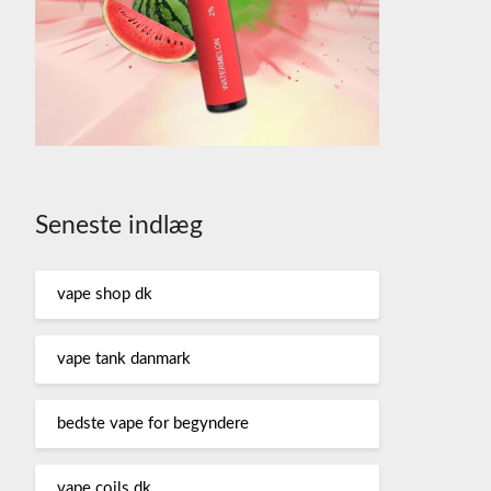
Seneste indlæg
vape shop dk
vape tank danmark
bedste vape for begyndere
vape coils dk