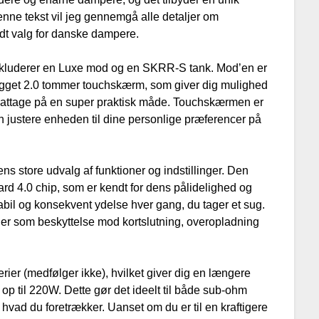
denne tekst vil jeg gennemgå alle detaljer om
odt valg for danske dampere.
 inkluderer en Luxe mod og en SKRR-S tank. Mod’en er
gget 2.0 tommer touchskærm, som giver dig mulighed
ere wattage på en super praktisk måde. Touchskærmen er
n justere enheden til dine personlige præferencer på
ns store udvalg af funktioner og indstillinger. Den
 4.0 chip, som er kendt for dens pålidelighed og
stabil og konsekvent ydelse hver gang, du tager et sug.
r som beskyttelse mod kortslutning, overopladning
ier (medfølger ikke), hvilket giver dig en længere
 op til 220W. Dette gør det ideelt til både sub-ohm
hvad du foretrækker. Uanset om du er til en kraftigere