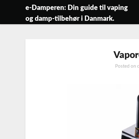
Skip
e-Damperen: Din guide til vaping
to
og damp-tilbehør i Danmark.
content
Vapor
Posted on