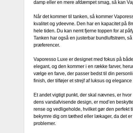
damp eller en mere afdæmpet smag, så kan Vapo
Når det kommer til tanken, så kommer Vaporess
kvalitet og ydeevne. Den har en kapacitet på 8ml
hele tiden. Du kan nemt fjerne toppen for at på
Tanken har også en justerbar bundluftstrøm, s
præferencer.
Vaporesso Luxe er designet med fokus på både s
elegant, og den kommer i en række farver, herund
vælge en farve, der passer bedst til din person
finish, der tilføjer et strejf af luksus og elegance t
Et andet vigtigt punkt, der skal nævnes, er hvo
dens vandafvisende design, er mod’en beskytte
rense og vedligeholde, hvilket gør den perfekt ti
bekymre dig om tæthed eller lækager, da det er 
problemer.