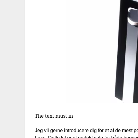
The text must in
Jeg vil gerne introducere dig for et af de mest
Luxe. Dette kit er et perfekt valg for både begy