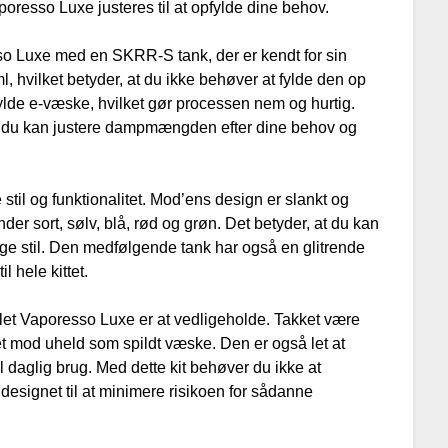
resso Luxe justeres til at opfylde dine behov.
o Luxe med en SKRR-S tank, der er kendt for sin
, hvilket betyder, at du ikke behøver at fylde den op
fylde e-væske, hvilket gør processen nem og hurtig.
å du kan justere dampmængden efter dine behov og
til og funktionalitet. Mod’ens design er slankt og
er sort, sølv, blå, rød og grøn. Det betyder, at du kan
lige stil. Den medfølgende tank har også en glitrende
il hele kittet.
r let Vaporesso Luxe er at vedligeholde. Takket være
t mod uheld som spildt væske. Den er også let at
l daglig brug. Med dette kit behøver du ikke at
designet til at minimere risikoen for sådanne