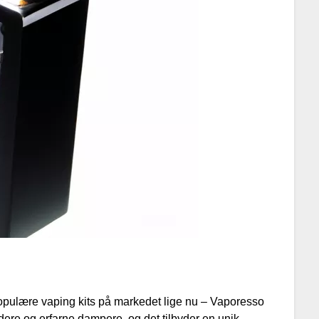
 populære vaping kits på markedet lige nu – Vaporesso
ndere og erfarne dampere, og det tilbyder en unik