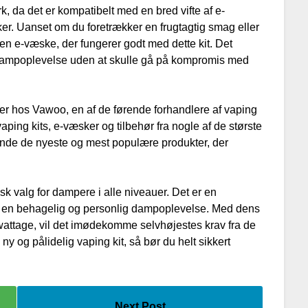
, da det er kompatibelt med en bred vifte af e-
r. Uanset om du foretrækker en frugtagtig smag eller
en e-væske, der fungerer godt med dette kit. Det
g dampoplevelse uden at skulle gå på kompromis med
er hos Vawoo, en af de førende forhandlere af vaping
vaping kits, e-væsker og tilbehør fra nogle af de største
nde de nyeste og mest populære produkter, der
isk valg for dampere i alle niveauer. Det er en
byder en behagelig og personlig dampoplevelse. Med dens
wattage, vil det imødekomme selvhøjestes krav fra de
y og pålidelig vaping kit, så bør du helt sikkert
Next Post