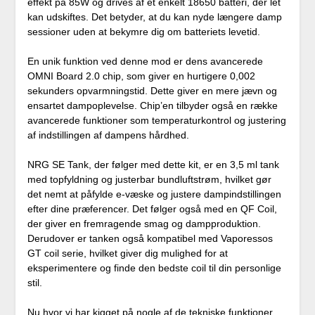
effekt på 85W og drives af et enkelt 18650 batteri, der let
kan udskiftes. Det betyder, at du kan nyde længere damp
sessioner uden at bekymre dig om batteriets levetid.
En unik funktion ved denne mod er dens avancerede
OMNI Board 2.0 chip, som giver en hurtigere 0,002
sekunders opvarmningstid. Dette giver en mere jævn og
ensartet dampoplevelse. Chip’en tilbyder også en række
avancerede funktioner som temperaturkontrol og justering
af indstillingen af dampens hårdhed.
NRG SE Tank, der følger med dette kit, er en 3,5 ml tank
med topfyldning og justerbar bundluftstrøm, hvilket gør
det nemt at påfylde e-væske og justere dampindstillingen
efter dine præferencer. Det følger også med en QF Coil,
der giver en fremragende smag og dampproduktion.
Derudover er tanken også kompatibel med Vaporessos
GT coil serie, hvilket giver dig mulighed for at
eksperimentere og finde den bedste coil til din personlige
stil.
Nu hvor vi har kigget på nogle af de tekniske funktioner