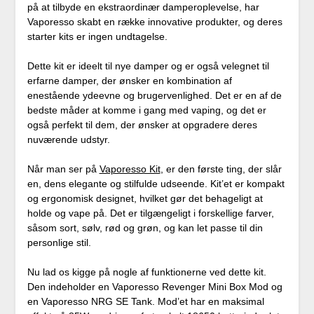
på at tilbyde en ekstraordinær damperoplevelse, har
Vaporesso skabt en række innovative produkter, og deres
starter kits er ingen undtagelse.
Dette kit er ideelt til nye damper og er også velegnet til
erfarne damper, der ønsker en kombination af
enestående ydeevne og brugervenlighed. Det er en af de
bedste måder at komme i gang med vaping, og det er
også perfekt til dem, der ønsker at opgradere deres
nuværende udstyr.
Når man ser på
Vaporesso Kit
, er den første ting, der slår
en, dens elegante og stilfulde udseende. Kit’et er kompakt
og ergonomisk designet, hvilket gør det behageligt at
holde og vape på. Det er tilgængeligt i forskellige farver,
såsom sort, sølv, rød og grøn, og kan let passe til din
personlige stil.
Nu lad os kigge på nogle af funktionerne ved dette kit.
Den indeholder en Vaporesso Revenger Mini Box Mod og
en Vaporesso NRG SE Tank. Mod’et har en maksimal