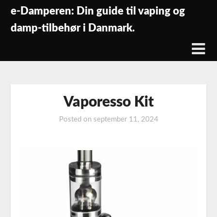
Skip
e-Damperen: Din guide til vaping og
to
damp-tilbehør i Danmark.
content
Vaporesso Kit
Posted on
september 11, 2024