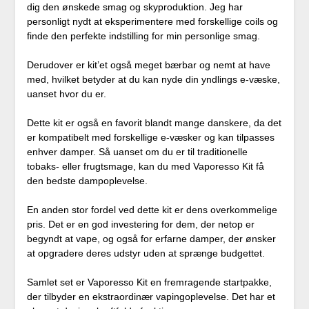
dig den ønskede smag og skyproduktion. Jeg har
personligt nydt at eksperimentere med forskellige coils og
finde den perfekte indstilling for min personlige smag.
Derudover er kit’et også meget bærbar og nemt at have
med, hvilket betyder at du kan nyde din yndlings e-væske,
uanset hvor du er.
Dette kit er også en favorit blandt mange danskere, da det
er kompatibelt med forskellige e-væsker og kan tilpasses
enhver damper. Så uanset om du er til traditionelle
tobaks- eller frugtsmage, kan du med Vaporesso Kit få
den bedste dampoplevelse.
En anden stor fordel ved dette kit er dens overkommelige
pris. Det er en god investering for dem, der netop er
begyndt at vape, og også for erfarne damper, der ønsker
at opgradere deres udstyr uden at sprænge budgettet.
Samlet set er Vaporesso Kit en fremragende startpakke,
der tilbyder en ekstraordinær vapingoplevelse. Det har et