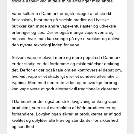
sociale aspekt ved at dele mine erfaringer med andre.
Vape-kulturen i Danmark er også præget af et stærkt
fællesskab, hvor man på sociale medier og i fysiske
butikker kan møde andre vape-entusiaster og udveksle
erfaringer og tips. Der er også mange vape-events og
messer, hvor man kan smage på nye e-væsker og opleve
den nyeste teknologi inden for vape.
Selvom vape er blevet mere og mere populært i Danmark,
er der stadig en del fordomme og misforståelser omkring
det. Derfor er der også tale om en kontroversiel debat om,
hvorvidt vape er et skadeligt eller et sundere alternativ til
rygning. Men med den rette viden og ansvarlige forbrug
kan vape være et godt alternativ til traditionelle cigaretter.
I Danmark er der også en strikt lovgivning omkring vape-
produkter, som skal overholdes af både producenter og
forhandlere. Lovgivningen sikrer, at produkterne er af god
kvalitet og opfylder alle krav og standarder for sikkerhed
og sundhed.