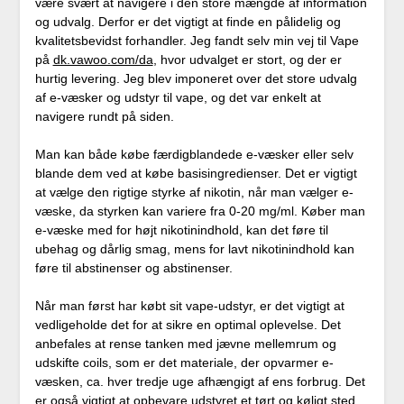
være svært at navigere i den store mængde af information
og udvalg. Derfor er det vigtigt at finde en pålidelig og
kvalitetsbevidst forhandler. Jeg fandt selv min vej til Vape
på
dk.vawoo.com/da
, hvor udvalget er stort, og der er
hurtig levering. Jeg blev imponeret over det store udvalg
af e-væsker og udstyr til vape, og det var enkelt at
navigere rundt på siden.
Man kan både købe færdigblandede e-væsker eller selv
blande dem ved at købe basisingredienser. Det er vigtigt
at vælge den rigtige styrke af nikotin, når man vælger e-
væske, da styrken kan variere fra 0-20 mg/ml. Køber man
e-væske med for højt nikotinindhold, kan det føre til
ubehag og dårlig smag, mens for lavt nikotinindhold kan
føre til abstinenser og abstinenser.
Når man først har købt sit vape-udstyr, er det vigtigt at
vedligeholde det for at sikre en optimal oplevelse. Det
anbefales at rense tanken med jævne mellemrum og
udskifte coils, som er det materiale, der opvarmer e-
væsken, ca. hver tredje uge afhængigt af ens forbrug. Det
er også vigtigt at opbevare udstyret et tørt og køligt sted