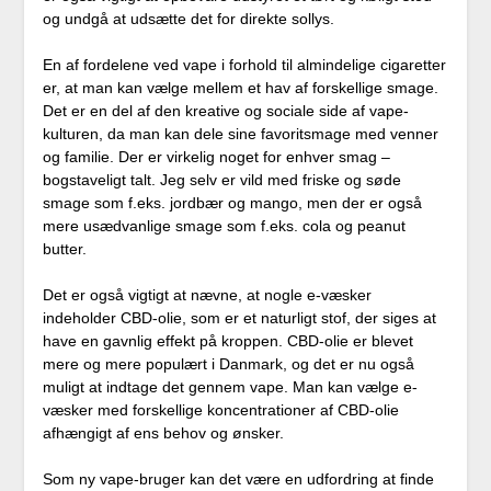
og undgå at udsætte det for direkte sollys.
En af fordelene ved vape i forhold til almindelige cigaretter
er, at man kan vælge mellem et hav af forskellige smage.
Det er en del af den kreative og sociale side af vape-
kulturen, da man kan dele sine favoritsmage med venner
og familie. Der er virkelig noget for enhver smag –
bogstaveligt talt. Jeg selv er vild med friske og søde
smage som f.eks. jordbær og mango, men der er også
mere usædvanlige smage som f.eks. cola og peanut
butter.
Det er også vigtigt at nævne, at nogle e-væsker
indeholder CBD-olie, som er et naturligt stof, der siges at
have en gavnlig effekt på kroppen. CBD-olie er blevet
mere og mere populært i Danmark, og det er nu også
muligt at indtage det gennem vape. Man kan vælge e-
væsker med forskellige koncentrationer af CBD-olie
afhængigt af ens behov og ønsker.
Som ny vape-bruger kan det være en udfordring at finde