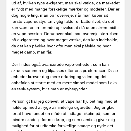
ud af, hvilken type e-cigaret, man skal vælge, da markedet
er fyldt med mange forskellige mærker og modeller. Der er
dog nogle ting, man bør overveje, når man køber sit
første vape-udstyr. En vigtig faktor er batterilivet, da det
kan være en irriterende oplevelse at stå uden strøm midt i
en vape-session. Derudover skal man overveje størrelsen
på e-cigaretten og hvor meget væske, den kan indeholde,
da det kan påvirke hvor ofte man skal påfylde og hvor
meget damp, man får.
Der findes også avancerede vape-enheder, som kan
skrues sammen og tilpasses efter ens præferencer. Disse
enheder kræver dog mere erfaring og viden, og det
anbefales at starte med en mere simpel model som f.eks.
en tank-system, hvis man er nybegynder.
Personligt har jeg oplevet, at vape har hjulpet mig med at
holde op med at ryge almindelige cigaretter. Jeg er glad
for at have fundet en måde at indtage nikotin på, som er
mindre skadelig for min krop, og som samtidig giver mig
mulighed for at udforske forskellige smage og nyde det