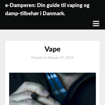
Skip
e-Damperen: Din guide til vaping og
to
damp-tilbehør i Danmark.
content
Vape
Posted on
februar 19, 2024