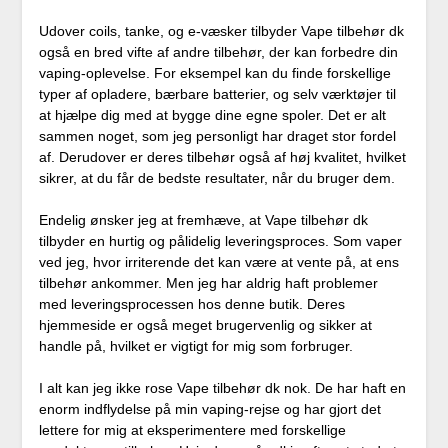
Udover coils, tanke, og e-væsker tilbyder Vape tilbehør dk
også en bred vifte af andre tilbehør, der kan forbedre din
vaping-oplevelse. For eksempel kan du finde forskellige
typer af opladere, bærbare batterier, og selv værktøjer til
at hjælpe dig med at bygge dine egne spoler. Det er alt
sammen noget, som jeg personligt har draget stor fordel
af. Derudover er deres tilbehør også af høj kvalitet, hvilket
sikrer, at du får de bedste resultater, når du bruger dem.
Endelig ønsker jeg at fremhæve, at Vape tilbehør dk
tilbyder en hurtig og pålidelig leveringsproces. Som vaper
ved jeg, hvor irriterende det kan være at vente på, at ens
tilbehør ankommer. Men jeg har aldrig haft problemer
med leveringsprocessen hos denne butik. Deres
hjemmeside er også meget brugervenlig og sikker at
handle på, hvilket er vigtigt for mig som forbruger.
I alt kan jeg ikke rose Vape tilbehør dk nok. De har haft en
enorm indflydelse på min vaping-rejse og har gjort det
lettere for mig at eksperimentere med forskellige