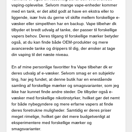
vaping-oplevelse. Selvom mange vape-enheder kommer
med en tank, er det altid godt at have en ekstra eller to
liggende, især hvis du gerne vil skifte mellem forskellige e-
væsker eller simpelthen har en backup. Vape tilbehør dk
tilbyder et bredt udvalg af tanke, der passer til forskellige
vapers behov. Deres tilgang til forskellige mærker betyder
også, at du kan finde både OEM-produkter og mere
avancerede tanke og drippers til dig, der ønsker at tage
din vaping til det næste niveau.
En af mine personlige favoritter fra Vape tilbehør dk er
deres udvalg af e-væsker. Selvom smag er en subjektiv
ting, har jeg fundet, at denne butik har en enestående
samling af forskellige mærker og smagsvarianter, som jeg
ikke har kunnet finde andre steder. De tilbyder også e-
væsker med forskellige nikotinstyrker, hvilket gør det nemt
for både nybegyndere og mere erfarne vapers at finde
deres foretrukne muligheder. Samtidig er deres priser
meget rimelige, hvilket gør det mere budgetvenligt at
eksperimentere med forskellige mærker og
smagsvarianter.