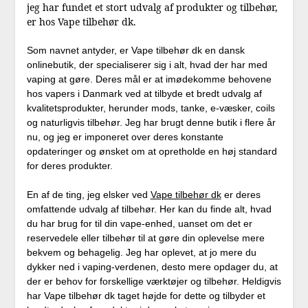
jeg har fundet et stort udvalg af produkter og tilbehør,
er hos Vape tilbehør dk.
Som navnet antyder, er Vape tilbehør dk en dansk
onlinebutik, der specialiserer sig i alt, hvad der har med
vaping at gøre. Deres mål er at imødekomme behovene
hos vapers i Danmark ved at tilbyde et bredt udvalg af
kvalitetsprodukter, herunder mods, tanke, e-væsker, coils
og naturligvis tilbehør. Jeg har brugt denne butik i flere år
nu, og jeg er imponeret over deres konstante
opdateringer og ønsket om at opretholde en høj standard
for deres produkter.
En af de ting, jeg elsker ved
Vape tilbehør dk
er deres
omfattende udvalg af tilbehør. Her kan du finde alt, hvad
du har brug for til din vape-enhed, uanset om det er
reservedele eller tilbehør til at gøre din oplevelse mere
bekvem og behagelig. Jeg har oplevet, at jo mere du
dykker ned i vaping-verdenen, desto mere opdager du, at
der er behov for forskellige værktøjer og tilbehør. Heldigvis
har Vape tilbehør dk taget højde for dette og tilbyder et