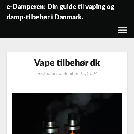
Skip
e-Damperen: Din guide til vaping og
to
damp-tilbehør i Danmark.
content
Vape tilbehør dk
Posted on
september 25, 2024