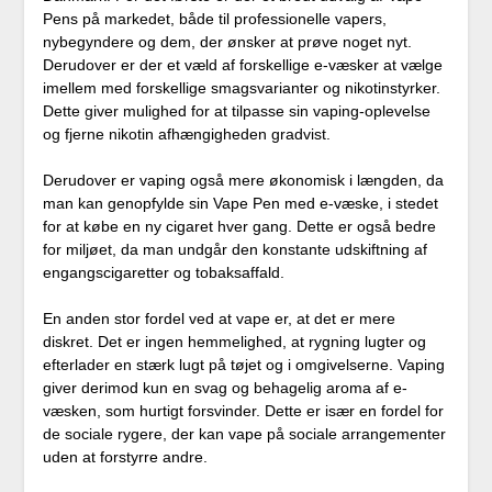
Pens på markedet, både til professionelle vapers,
nybegyndere og dem, der ønsker at prøve noget nyt.
Derudover er der et væld af forskellige e-væsker at vælge
imellem med forskellige smagsvarianter og nikotinstyrker.
Dette giver mulighed for at tilpasse sin vaping-oplevelse
og fjerne nikotin afhængigheden gradvist.
Derudover er vaping også mere økonomisk i længden, da
man kan genopfylde sin Vape Pen med e-væske, i stedet
for at købe en ny cigaret hver gang. Dette er også bedre
for miljøet, da man undgår den konstante udskiftning af
engangscigaretter og tobaksaffald.
En anden stor fordel ved at vape er, at det er mere
diskret. Det er ingen hemmelighed, at rygning lugter og
efterlader en stærk lugt på tøjet og i omgivelserne. Vaping
giver derimod kun en svag og behagelig aroma af e-
væsken, som hurtigt forsvinder. Dette er især en fordel for
de sociale rygere, der kan vape på sociale arrangementer
uden at forstyrre andre.