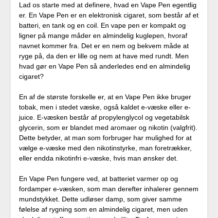
Lad os starte med at definere, hvad en Vape Pen egentlig
er. En Vape Pen er en elektronisk cigaret, som består af et
batteri, en tank og en coil. En vape pen er kompakt og
ligner på mange måder en almindelig kuglepen, hvoraf
navnet kommer fra. Det er en nem og bekvem måde at
ryge på, da den er lille og nem at have med rundt. Men
hvad gør en Vape Pen så anderledes end en almindelig
cigaret?
En af de største forskelle er, at en Vape Pen ikke bruger
tobak, men i stedet væske, også kaldet e-væske eller e-
juice. E-væsken består af propylenglycol og vegetabilsk
glycerin, som er blandet med aromaer og nikotin (valgfrit).
Dette betyder, at man som forbruger har mulighed for at
vælge e-væske med den nikotinstyrke, man foretrækker,
eller endda nikotinfri e-væske, hvis man ønsker det.
En Vape Pen fungere ved, at batteriet varmer op og
fordamper e-væsken, som man derefter inhalerer gennem
mundstykket. Dette udløser damp, som giver samme
følelse af rygning som en almindelig cigaret, men uden