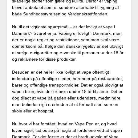
skadelige stoffer som tjære og kulilte. Derfor er vaping
blevet anbefalet som et sundere alternativ til rygning af
både Sundhedsstyrelsen og Verdenskræftfonden.
Nu til det vigtigste spørgsmål – er det lovligt at vape i
Danmark? Svaret er ja. Vaping er lovligt i Danmark, men
der er nogle regler og restriktioner, som man skal være
opmærksom på. Ifølge den danske rygelov er det ulovligt
at sælge e-cigaretter og e-væske til personer under 18 år
og reklamere for disse produkter.
Desuden er det heller ikke lovligt at vape offentligt
indendørs på offentlige steder, herunder på restauranter,
barer og offentlige transportmidler. Det er også ulovligt at
vape i bilen, hvis der er børn under 18 år til stede. Det er
dog tilladt at vape på gaden eller udendørs, medmindre
man befinder sig i nærheden af et forbudt sted som en
skole eller et hospital.
Nu hvor vi har forstået, hvad en Vape Pen er, og hvad
loven siger, lad os se på nogle af fordelene ved at vape i
Danmark. For det første er der et bredt udvalg af Vape