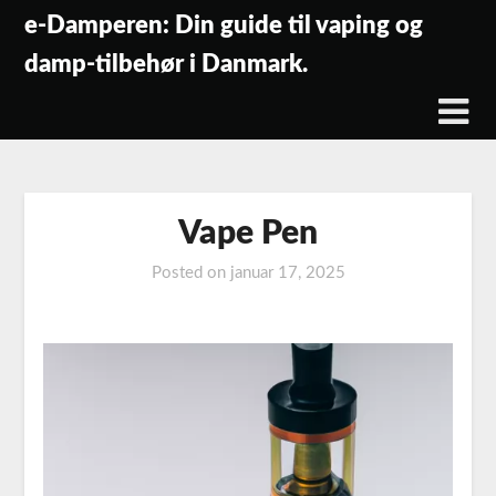
Skip
e-Damperen: Din guide til vaping og
to
damp-tilbehør i Danmark.
content
Vape Pen
Posted on
januar 17, 2025