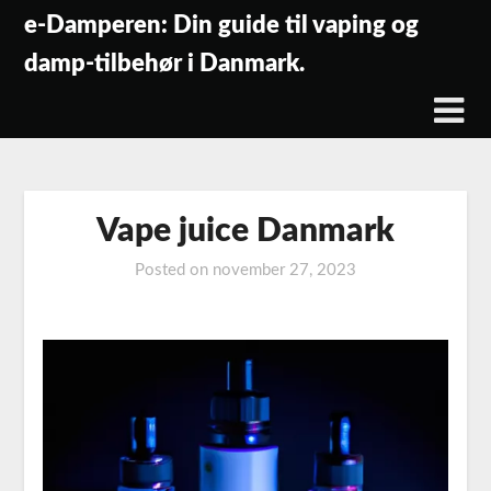
Skip
e-Damperen: Din guide til vaping og
to
damp-tilbehør i Danmark.
content
Vape juice Danmark
Posted on
november 27, 2023