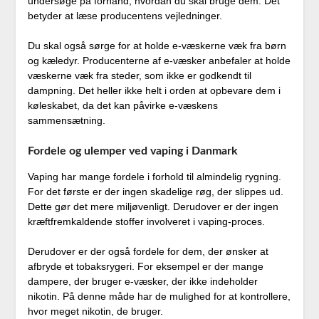
undersøge på forhånd, hvordan du skal bruge dem. Det
betyder at læse producentens vejledninger.
Du skal også sørge for at holde e-væskerne væk fra børn
og kæledyr. Producenterne af e-væsker anbefaler at holde
væskerne væk fra steder, som ikke er godkendt til
dampning. Det heller ikke helt i orden at opbevare dem i
køleskabet, da det kan påvirke e-væskens
sammensætning.
Fordele og ulemper ved vaping i Danmark
Vaping har mange fordele i forhold til almindelig rygning.
For det første er der ingen skadelige røg, der slippes ud.
Dette gør det mere miljøvenligt. Derudover er der ingen
kræftfremkaldende stoffer involveret i vaping-proces.
Derudover er der også fordele for dem, der ønsker at
afbryde et tobaksrygeri. For eksempel er der mange
dampere, der bruger e-væsker, der ikke indeholder
nikotin. På denne måde har de mulighed for at kontrollere,
hvor meget nikotin, de bruger.