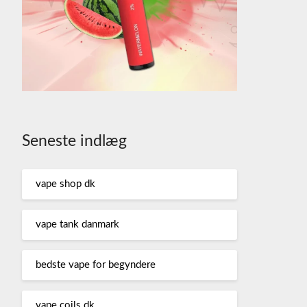
Seneste indlæg
vape shop dk
vape tank danmark
bedste vape for begyndere
vape coils dk