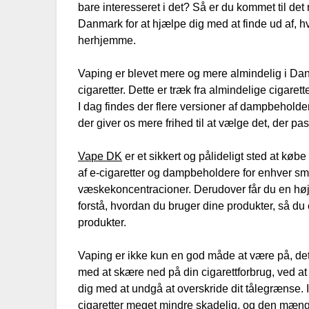
bare interesseret i det? Så er du kommet til det 
Danmark for at hjælpe dig med at finde ud af, hv
herhjemme.
Vaping er blevet mere og mere almindelig i Dan
cigaretter. Dette er træk fra almindelige cigarette
I dag findes der flere versioner af dampbehol
der giver os mere frihed til at vælge det, der pa
Vape DK
er et sikkert og pålideligt sted at køb
af e-cigaretter og dampbeholdere for enhver sm
væskekoncentracioner. Derudover får du en høj k
forstå, hvordan du bruger dine produkter, så du 
produkter.
Vaping er ikke kun en god måde at være på, det 
med at skære ned på din cigarettforbrug, ved a
dig med at undgå at overskride dit tålegrænse. I
cigaretter meget mindre skadelig, og den mæn