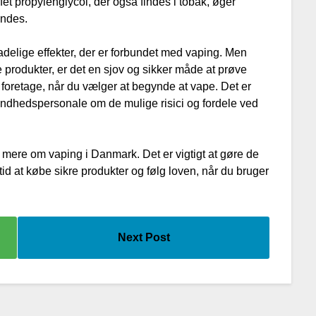
fet propylenglycol, der også findes i tobak, øger
åndes.
adelige effekter, der er forbundet med vaping. Men
re produkter, er det en sjov og sikker måde at prøve
 foretage, når du vælger at begynde at vape. Det er
sundhedspersonale om de mulige risici og fordele ved
e mere om vaping i Danmark. Det er vigtigt at gøre de
tid at købe sikre produkter og følg loven, når du bruger
Next Post