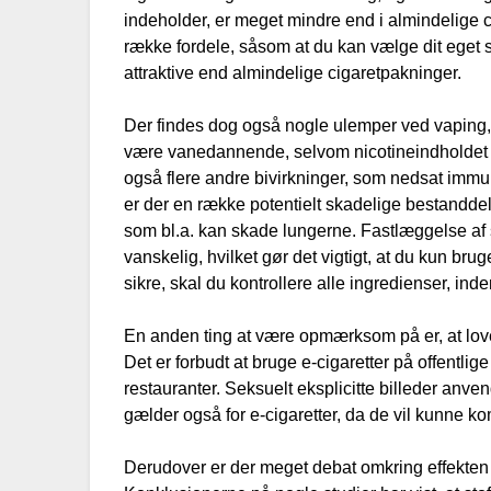
indeholder, er meget mindre end i almindelige c
række fordele, såsom at du kan vælge dit eget 
attraktive end almindelige cigaretpakninger.
Der findes dog også nogle ulemper ved vapin
være vanedannende, selvom nicotineindholdet er
også flere andre bivirkninger, som nedsat immu
er der en række potentielt skadelige bestanddele,
som bl.a. kan skade lungerne. Fastlæggelse af 
vanskelig, hvilket gør det vigtigt, at du kun brug
sikre, skal du kontrollere alle ingredienser, in
En anden ting at være opmærksom på er, at love
Det er forbudt at bruge e-cigaretter på offentl
restauranter. Seksuelt eksplicitte billeder anve
gælder også for e-cigaretter, da de vil kunne 
Derudover er der meget debat omkring effekten 