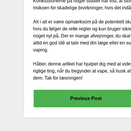
Konklusionerne på nogle studier har vist, at stof
risikoen for skadelige bivirkninger, hvis det ind
Alt i alt er være opmærksom på de potentielt sk
hvis du følger de rette regler og kun bruger sik
noget nyt på. Der er mange afvejninger, du skal
altid en god idé at tale med din læge eller en 
vaping.
Håber, denne artikel har hjulpet dig med at vid
rigtige ting, når du begynder at vape, så husk al
dem. Tak for læsningen!
Previous Post