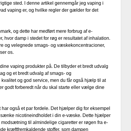
rigtige sted. I denne artikel gennemgår jeg vaping i
ad vaping er, og hvilke regler der gælder for det
mark, og dette har medført mere forbrug af e-
r, hvor damp i stedet for røg er resultatet af inhalation.
dere og velegnede smags- og væskekoncentracioner,
sser os.
e dine vaping produkter på. De tilbyder et bredt udvalg
ag og et bredt udvalg af smags- og
valitet og god service, men du får også hjælp til at
er godt forberedt når du skal starte eller vælge dine
har også et par fordele. Det hjælper dig for eksempel
t sænke nicotineindholdet i din e-væske. Dette hjælper
 modsætning til almindelige cigaretter er røgen fra e-
gde kræftfremkaldende stoffer, som dampen