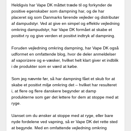
Heldigvis har Vape DK måttet træde til og forkynder de
positive egenskaber som dampning har, og de har
placeret sig som Danmarks førende vejleder og distributør
af dampudstyr. Ved at give en simpel og effektiv vejledning
omkring dampudstyr, har Vape DK formået at skabe et
positivt ry og give verden et positivt indtryk af dampning.
Foruden vejledning omkring dampning, har Vape DK også
udformet en omfattende blog, hvor de deler anmeldelser
af vaporizere og e-væsker, hvilket helt klart giver et indblik
i de produkter som er værd at købe.
Som jeg nævnte før, så har dampning fået et skub for at
skabe et positivt miljø omkring det – hvilket har resulteret
i, at flere og flere danskere begynder at damp
produkterne som gør det lettere for dem at stoppe med at
ryge.
Uanset om du ønsker at stoppe med at ryge, eller bare
nyde fordelene ved vapning, så er Vape DK det rette sted
at begynde. Med en omfattende vejledning omkring