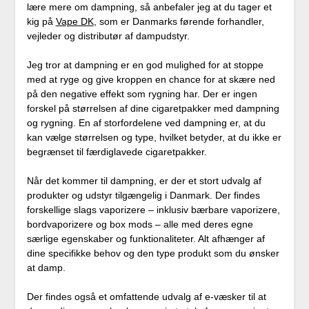
lære mere om dampning, så anbefaler jeg at du tager et
kig på
Vape DK
, som er Danmarks førende forhandler,
vejleder og distributør af dampudstyr.
Jeg tror at dampning er en god mulighed for at stoppe
med at ryge og give kroppen en chance for at skære ned
på den negative effekt som rygning har. Der er ingen
forskel på størrelsen af dine cigaretpakker med dampning
og rygning. En af storfordelene ved dampning er, at du
kan vælge størrelsen og type, hvilket betyder, at du ikke er
begrænset til færdiglavede cigaretpakker.
Når det kommer til dampning, er der et stort udvalg af
produkter og udstyr tilgængelig i Danmark. Der findes
forskellige slags vaporizere – inklusiv bærbare vaporizere,
bordvaporizere og box mods – alle med deres egne
særlige egenskaber og funktionaliteter. Alt afhænger af
dine specifikke behov og den type produkt som du ønsker
at damp.
Der findes også et omfattende udvalg af e-væsker til at