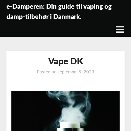
Skip
e-Damperen: Din guide til vaping og
to
damp-tilbehør i Danmark.
content
Vape DK
Posted on
september 9, 2023