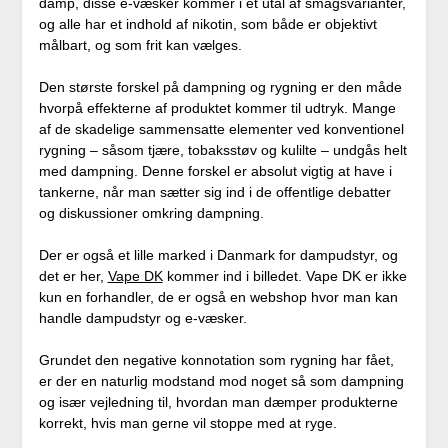
damp, disse e-væsker kommer i et utal af smagsvarianter,
og alle har et indhold af nikotin, som både er objektivt
målbart, og som frit kan vælges.
Den største forskel på dampning og rygning er den måde
hvorpå effekterne af produktet kommer til udtryk. Mange
af de skadelige sammensatte elementer ved konventionel
rygning – såsom tjære, tobaksstøv og kulilte – undgås helt
med dampning. Denne forskel er absolut vigtig at have i
tankerne, når man sætter sig ind i de offentlige debatter
og diskussioner omkring dampning.
Der er også et lille marked i Danmark for dampudstyr, og
det er her,
Vape DK
kommer ind i billedet. Vape DK er ikke
kun en forhandler, de er også en webshop hvor man kan
handle dampudstyr og e-væsker.
Grundet den negative konnotation som rygning har fået,
er der en naturlig modstand mod noget så som dampning
og især vejledning til, hvordan man dæmper produkterne
korrekt, hvis man gerne vil stoppe med at ryge.