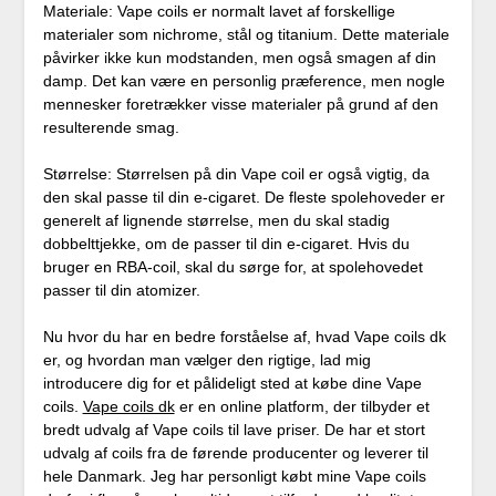
Materiale: Vape coils er normalt lavet af forskellige
materialer som nichrome, stål og titanium. Dette materiale
påvirker ikke kun modstanden, men også smagen af ​​din
damp. Det kan være en personlig præference, men nogle
mennesker foretrækker visse materialer på grund af den
resulterende smag.
Størrelse: Størrelsen på din Vape coil er også vigtig, da
den skal passe til din e-cigaret. De fleste spolehoveder er
generelt af lignende størrelse, men du skal stadig
dobbelttjekke, om de passer til din e-cigaret. Hvis du
bruger en RBA-coil, skal du sørge for, at spolehovedet
passer til din atomizer.
Nu hvor du har en bedre forståelse af, hvad Vape coils dk
er, og hvordan man vælger den rigtige, lad mig
introducere dig for et pålideligt sted at købe dine Vape
coils.
Vape coils dk
er en online platform, der tilbyder et
bredt udvalg af Vape coils til lave priser. De har et stort
udvalg af coils fra de førende producenter og leverer til
hele Danmark. Jeg har personligt købt mine Vape coils