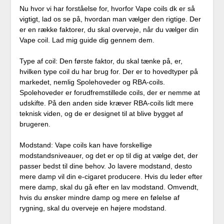
Nu hvor vi har forståelse for, hvorfor Vape coils dk er så
vigtigt, lad os se på, hvordan man vælger den rigtige. Der
er en række faktorer, du skal overveje, når du vælger din
Vape coil. Lad mig guide dig gennem dem.
Type af coil: Den første faktor, du skal tænke på, er,
hvilken type coil du har brug for. Der er to hovedtyper på
markedet, nemlig Spolehoveder og RBA-coils.
Spolehoveder er forudfremstillede coils, der er nemme at
udskifte. På den anden side kræver RBA-coils lidt mere
teknisk viden, og de er designet til at blive bygget af
brugeren.
Modstand: Vape coils kan have forskellige
modstandsniveauer, og det er op til dig at vælge det, der
passer bedst til dine behov. Jo lavere modstand, desto
mere damp vil din e-cigaret producere. Hvis du leder efter
mere damp, skal du gå efter en lav modstand. Omvendt,
hvis du ønsker mindre damp og mere en følelse af
rygning, skal du overveje en højere modstand.