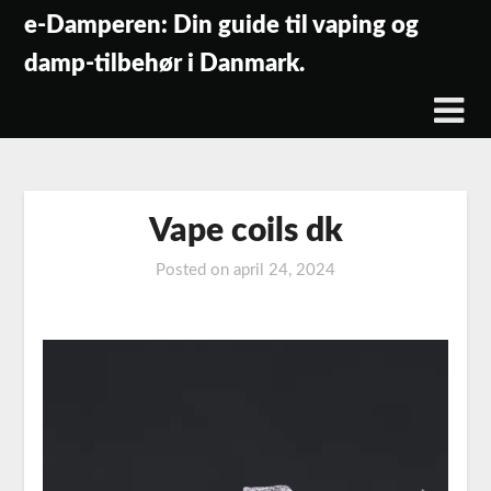
Skip
e-Damperen: Din guide til vaping og
to
damp-tilbehør i Danmark.
content
Vape coils dk
Posted on
april 24, 2024