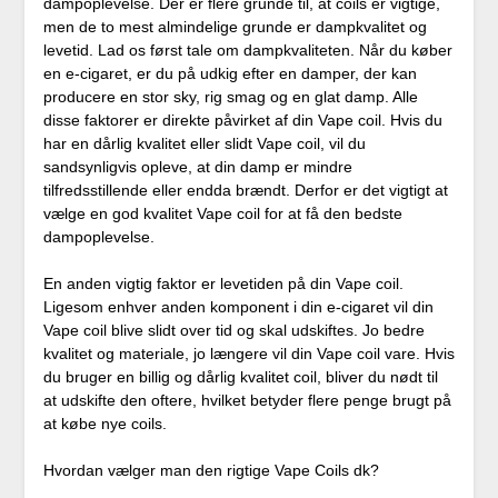
dampoplevelse. Der er flere grunde til, at coils er vigtige,
men de to mest almindelige grunde er dampkvalitet og
levetid. Lad os først tale om dampkvaliteten. Når du køber
en e-cigaret, er du på udkig efter en damper, der kan
producere en stor sky, rig smag og en glat damp. Alle
disse faktorer er direkte påvirket af din Vape coil. Hvis du
har en dårlig kvalitet eller slidt Vape coil, vil du
sandsynligvis opleve, at din damp er mindre
tilfredsstillende eller endda brændt. Derfor er det vigtigt at
vælge en god kvalitet Vape coil for at få den bedste
dampoplevelse.
En anden vigtig faktor er levetiden på din Vape coil.
Ligesom enhver anden komponent i din e-cigaret vil din
Vape coil blive slidt over tid og skal udskiftes. Jo bedre
kvalitet og materiale, jo længere vil din Vape coil vare. Hvis
du bruger en billig og dårlig kvalitet coil, bliver du nødt til
at udskifte den oftere, hvilket betyder flere penge brugt på
at købe nye coils.
Hvordan vælger man den rigtige Vape Coils dk?