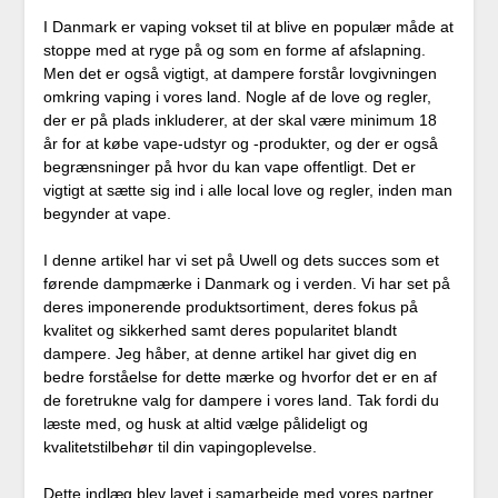
I Danmark er vaping vokset til at blive en populær måde at
stoppe med at ryge på og som en forme af afslapning.
Men det er også vigtigt, at dampere forstår lovgivningen
omkring vaping i vores land. Nogle af de love og regler,
der er på plads inkluderer, at der skal være minimum 18
år for at købe vape-udstyr og -produkter, og der er også
begrænsninger på hvor du kan vape offentligt. Det er
vigtigt at sætte sig ind i alle local love og regler, inden man
begynder at vape.
I denne artikel har vi set på Uwell og dets succes som et
førende dampmærke i Danmark og i verden. Vi har set på
deres imponerende produktsortiment, deres fokus på
kvalitet og sikkerhed samt deres popularitet blandt
dampere. Jeg håber, at denne artikel har givet dig en
bedre forståelse for dette mærke og hvorfor det er en af
de foretrukne valg for dampere i vores land. Tak fordi du
læste med, og husk at altid vælge pålideligt og
kvalitetstilbehør til din vapingoplevelse.
Dette indlæg blev lavet i samarbejde med vores partner