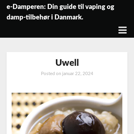
Skip
e-Damperen: Din guide til vaping og
to
damp-tilbehør i Danmark.
content
Uwell
Posted on
januar 22, 2024