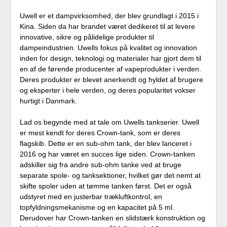
Uwell er et dampvirksomhed, der blev grundlagt i 2015 i
Kina. Siden da har brandet været dedikeret til at levere
innovative, sikre og pålidelige produkter til
dampeindustrien. Uwells fokus på kvalitet og innovation
inden for design, teknologi og materialer har gjort dem til
en af de førende producenter af vapeprodukter i verden.
Deres produkter er blevet anerkendt og hyldet af brugere
og eksperter i hele verden, og deres popularitet vokser
hurtigt i Danmark.
Lad os begynde med at tale om Uwells tankserier. Uwell
er mest kendt for deres Crown-tank, som er deres
flagskib. Dette er en sub-ohm tank, der blev lanceret i
2016 og har været en succes lige siden. Crown-tanken
adskiller sig fra andre sub-ohm tanke ved at bruge
separate spole- og tanksektioner, hvilket gør det nemt at
skifte spoler uden at tømme tanken først. Det er også
udstyret med en justerbar trækluftkontrol, en
topfyldningsmekanisme og en kapacitet på 5 ml.
Derudover har Crown-tanken en slidstærk konstruktion og