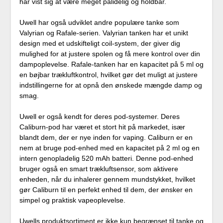
har vist sig at være meget pålidelig og holdbar.
Uwell har også udviklet andre populære tanke som
Valyrian og Rafale-serien. Valyrian tanken har et unikt
design med et udskifteligt coil-system, der giver dig
mulighed for at justere spolen og få mere kontrol over din
dampoplevelse. Rafale-tanken har en kapacitet på 5 ml og
en bøjbar trækluftkontrol, hvilket gør det muligt at justere
indstillingerne for at opnå den ønskede mængde damp og
smag.
Uwell er også kendt for deres pod-systemer. Deres
Caliburn-pod har været et stort hit på markedet, især
blandt dem, der er nye inden for vaping. Caliburn er en
nem at bruge pod-enhed med en kapacitet på 2 ml og en
intern genopladelig 520 mAh batteri. Denne pod-enhed
bruger også en smart trækluftsensor, som aktivere
enheden, når du inhalerer gennem mundstykket, hvilket
gør Caliburn til en perfekt enhed til dem, der ønsker en
simpel og praktisk vapeoplevelse.
Uwells produktsortiment er ikke kun begrænset til tanke og