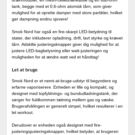
drænmoduler, en mesh-celledrænkasse og en sub-ohm
tank, begge med et 0,6-ohm atomisk tårn, som giver
mulighed for at oprette damper med store partikler, hvilket
gør dampning endnu sjovere!
Smok Nord har også en fire-skarpt LED-betydning til
stater, der inkluderer opladning, drift, lavt styrke og krævet
tårn. Adskilte justeringsknapper giver dig mulighed for at
justere LED-bagbelysning eller watt-justeringen og
muligheden for at ændre watt ved et håndtag!
Let at bruge
Smok Nord er et nemt-at-bruge-udstyr til begyndere og
erfarne vaporiserere. Enheden er lille og kompakt, og
designet med topfyldnings- og bundudladningstank, der
sørger for fuldkommen tætning mellem gas og væske.
Brugerafviklingen er generelt simpel, hvilket resulterer i en
let workout.
Derudover er enheden også designet med fire-
justeringsjusteringsknapper, hvilket betyder, at brugeren