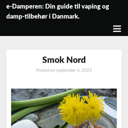
Skip
e-Damperen: Din guide til vaping og
to
damp-tilbehør i Danmark.
content
Smok Nord
Posted on
september 6, 2023