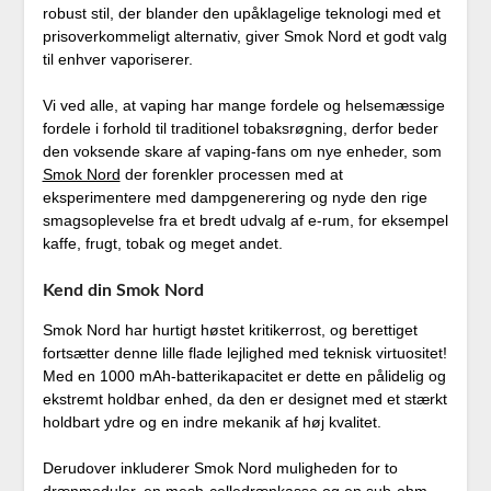
robust stil, der blander den upåklagelige teknologi med et
prisoverkommeligt alternativ, giver Smok Nord et godt valg
til enhver vaporiserer.
Vi ved alle, at vaping har mange fordele og helsemæssige
fordele i forhold til traditionel tobaksrøgning, derfor beder
den voksende skare af vaping-fans om nye enheder, som
Smok Nord
der forenkler processen med at
eksperimentere med dampgenerering og nyde den rige
smagsoplevelse fra et bredt udvalg af e-rum, for eksempel
kaffe, frugt, tobak og meget andet.
Kend din Smok Nord
Smok Nord har hurtigt høstet kritikerrost, og berettiget
fortsætter denne lille flade lejlighed med teknisk virtuositet!
Med en 1000 mAh-batterikapacitet er dette en pålidelig og
ekstremt holdbar enhed, da den er designet med et stærkt
holdbart ydre og en indre mekanik af høj kvalitet.
Derudover inkluderer Smok Nord muligheden for to