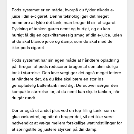
Pods system
et er en måde, hvorpå du fylder nikotin e-
juice i din e-cigaret. Denne teknologi gør det meget
nemmere at fylde det tank, man bruger til sin el-cigaret.
Fyldning af tanken gøres nemt og hurtigt, og du kan
hurtigt få dig en opskriftsmæssig smag af din e-juice, uden
at du skal blande juice og damp, som du skal med de
ikke-pods cigaret.
Pods systemet har sin egen måde at håndtere opladning
på. Brugen af pods reducerer brugen af den almindelige
tank i størrelse. Den lave vægt gør det også meget lettere
at håndtere det, da du ikke skal bære en stor løs
genopladelig batteritank med dig. Derudover sørger den
kompakte størrelse for, at du nemt kan skjule tanken, når
du går rundt.
Der er også et andet plus ved en top-filling tank, som er
glucosekontrol, og når du bruger det, vil det ikke være
nødvendigt at vælge mellem forskellige wattindstillinger for
at springstille og justere styrken på din damp.