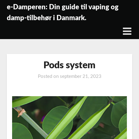
Skip
e-Damperen: Din guide til vaping og
to
damp-tilbehør i Danmark.
content
Pods system
Posted on
september 21, 2023