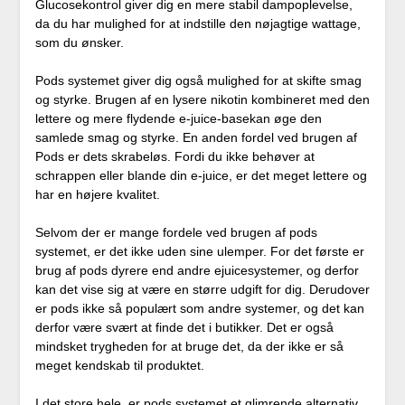
Glucosekontrol giver dig en mere stabil dampoplevelse,
da du har mulighed for at indstille den nøjagtige wattage,
som du ønsker.
Pods systemet giver dig også mulighed for at skifte smag
og styrke. Brugen af en lysere nikotin kombineret med den
lettere og mere flydende e-juice-basekan øge den
samlede smag og styrke. En anden fordel ved brugen af
Pods er dets skrabeløs. Fordi du ikke behøver at
schrappen eller blande din e-juice, er det meget lettere og
har en højere kvalitet.
Selvom der er mange fordele ved brugen af pods
systemet, er det ikke uden sine ulemper. For det første er
brug af pods dyrere end andre ejuicesystemer, og derfor
kan det vise sig at være en større udgift for dig. Derudover
er pods ikke så populært som andre systemer, og det kan
derfor være svært at finde det i butikker. Det er også
mindsket trygheden for at bruge det, da der ikke er så
meget kendskab til produktet.
I det store hele, er pods systemet et glimrende alternativ