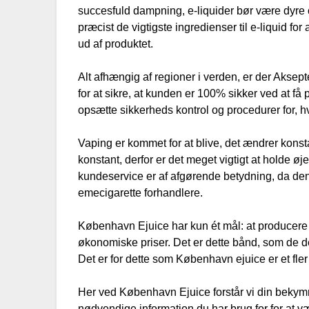
succesfuld dampning, e-liquider bør være dyre og 
præcist de vigtigste ingredienser til e-liquid f
ud af produktet.
Alt afhængig af regioner i verden, er der Aksep
for at sikre, at kunden er 100% sikker ved at f
opsætte sikkerheds kontrol og procedurer for, h
Vaping er kommet for at blive, det ændrer kon
konstant, derfor er det meget vigtigt at holde ø
kundeservice er af afgørende betydning, da den
emecigarette forhandlere.
København Ejuice har kun ét mål: at producere æ
økonomiske priser. Det er dette bånd, som de d
Det er for dette som København ejuice er et fler
Her ved København Ejuice forstår vi din bekymr
nødvendige information du har brug for for at væ