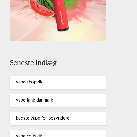
Seneste indlæg
vape shop dk
vape tank danmark
bedste vape for begyndere
vape coils dk