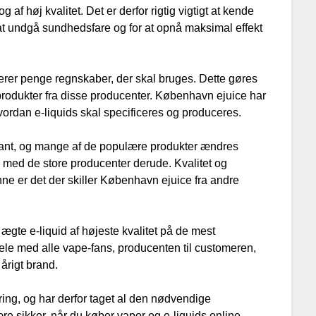
af høj kvalitet. Det er derfor rigtig vigtigt at kende
or at undgå sundhedsfare og for at opnå maksimal effekt
terer penge regnskaber, der skal bruges. Dette gøres
å produkter fra disse producenter. København ejuice har
vordan e-liquids skal specificeres og produceres.
stant, og mange af de populære produkter ændres
je med de store producenter derude. Kvalitet og
ne er det der skiller København ejuice fra andre
gte e-liquid af højeste kvalitet på de mest
ele med alle vape-fans, producenten til customeren,
 årigt brand.
ing, og har derfor taget al den nødvendige
re sikker, når du køber vapor og e-liquids online.