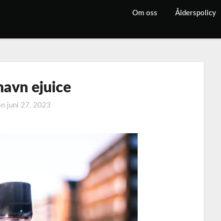
Om oss
Ålderspolicy
avn ejuice
on
juni 27, 2023