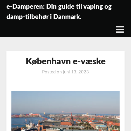
Skip
e-Damperen: Din guide til vaping og
to
damp-tilbehør i Danmark.
content
København e-væske
Posted on
juni 13, 2023