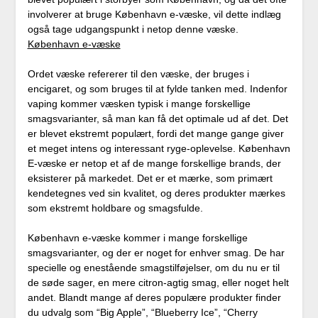
involverer at bruge København e-væske, vil dette indlæg
også tage udgangspunkt i netop denne væske.
København e-væske
Ordet væske refererer til den væske, der bruges i
encigaret, og som bruges til at fylde tanken med. Indenfor
vaping kommer væsken typisk i mange forskellige
smagsvarianter, så man kan få det optimale ud af det. Det
er blevet ekstremt populært, fordi det mange gange giver
et meget intens og interessant ryge-oplevelse. København
E-væske er netop et af de mange forskellige brands, der
eksisterer på markedet. Det er et mærke, som primært
kendetegnes ved sin kvalitet, og deres produkter mærkes
som ekstremt holdbare og smagsfulde.
København e-væske kommer i mange forskellige
smagsvarianter, og der er noget for enhver smag. De har
specielle og enestående smagstilføjelser, om du nu er til
de søde sager, en mere citron-agtig smag, eller noget helt
andet. Blandt mange af deres populære produkter finder
du udvalg som “Big Apple”, “Blueberry Ice”, “Cherry