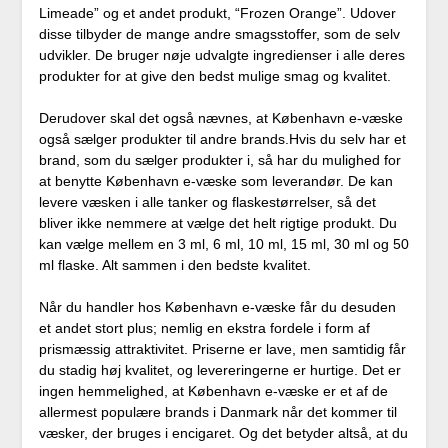
Limeade” og et andet produkt, “Frozen Orange”. Udover
disse tilbyder de mange andre smagsstoffer, som de selv
udvikler. De bruger nøje udvalgte ingredienser i alle deres
produkter for at give den bedst mulige smag og kvalitet.
Derudover skal det også nævnes, at København e-væske
også sælger produkter til andre brands.Hvis du selv har et
brand, som du sælger produkter i, så har du mulighed for
at benytte København e-væske som leverandør. De kan
levere væsken i alle tanker og flaskestørrelser, så det
bliver ikke nemmere at vælge det helt rigtige produkt. Du
kan vælge mellem en 3 ml, 6 ml, 10 ml, 15 ml, 30 ml og 50
ml flaske. Alt sammen i den bedste kvalitet.
Når du handler hos København e-væske får du desuden
et andet stort plus; nemlig en ekstra fordele i form af
prismæssig attraktivitet. Priserne er lave, men samtidig får
du stadig høj kvalitet, og levereringerne er hurtige. Det er
ingen hemmelighed, at København e-væske er et af de
allermest populære brands i Danmark når det kommer til
væsker, der bruges i encigaret. Og det betyder altså, at du