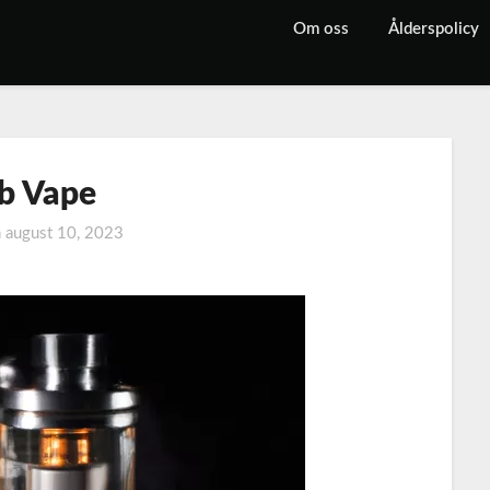
Om oss
Ålderspolicy
b Vape
n
august 10, 2023