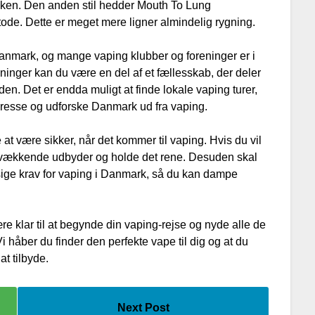
sken. Den anden stil hedder Mouth To Lung
de. Dette er meget mere ligner almindelig rygning.
anmark, og mange vaping klubber og foreninger er i
ninger kan du være en del af et fællesskab, der deler
en. Det er endda muligt at finde lokale vaping turer,
esse og udforske Danmark ud fra vaping.
at være sikker, når det kommer til vaping. Hvis du vil
lidsvækkende udbyder og holde det rene. Desuden skal
sige krav for vaping i Danmark, så du kan dampe
e klar til at begynde din vaping-rejse og nyde alle de
Vi håber du finder den perfekte vape til dig og at du
t tilbyde.
Next Post