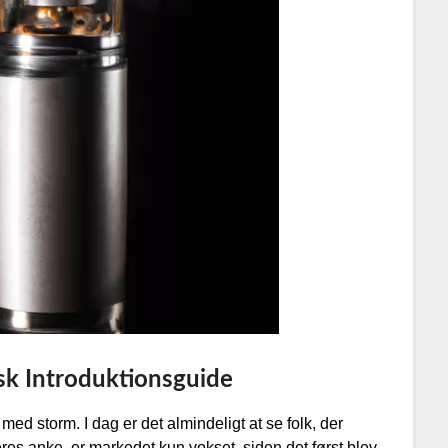
sk Introduktionsguide
d storm. I dag er det almindeligt at se folk, der
s anke, er markedet kun vokset, siden det først blev