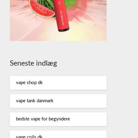
Seneste indlæg
vape shop dk
vape tank danmark
bedste vape for begyndere
vape coils dk