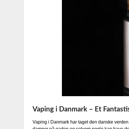
Vaping i Danmark – Et Fantasti
Vaping i Danmark har taget den danske verden me
damper på gaden og selvom nogle kan have dere