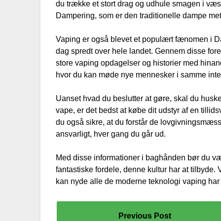
du trække et stort drag og udhule smagen i væ
Dampering, som er den traditionelle dampe meto
Vaping er også blevet et populært fænomen i D
dag spredt over hele landet. Gennem disse fore
store vaping opdagelser og historier med hinand
hvor du kan møde nye mennesker i samme inter
Uanset hvad du beslutter at gøre, skal du huske 
vape, er det bedst at købe dit udstyr af en til
du også sikre, at du forstår de lovgivningsmæs
ansvarligt, hver gang du går ud.
Med disse informationer i baghånden bør du vær
fantastiske fordele, denne kultur har at tilbyde. 
kan nyde alle de moderne teknologi vaping har a
Previous Post