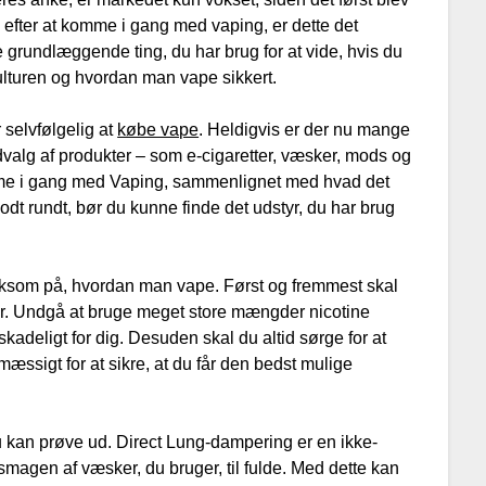
g efter at komme i gang med vaping, er dette det
e grundlæggende ting, du har brug for at vide, hvis du
ulturen og hvordan man vape sikkert.
selvfølgelig at
købe vape
. Heldigvis er der nu mange
udvalg af produkter – som e-cigaretter, væsker, mods og
omme i gang med Vaping, sammenlignet med hvad det
 godt rundt, bør du kunne finde det udstyr, du har brug
ksom på, hvordan man vape. Først og fremmest skal
ger. Undgå at bruge meget store mængder nicotine
adeligt for dig. Desuden skal du altid sørge for at
mæssigt for at sikre, at du får den bedst mulige
 du kan prøve ud. Direct Lung-dampering er en ikke-
smagen af ​​væsker, du bruger, til fulde. Med dette kan