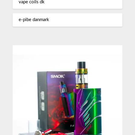
vape coils dk
e-pibe danmark