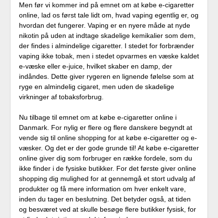
Men før vi kommer ind på emnet om at købe e-cigaretter
online, lad os først tale lidt om, hvad vaping egentlig er, og
hvordan det fungerer. Vaping er en nyere måde at nyde
nikotin på uden at indtage skadelige kemikalier som dem,
der findes i almindelige cigaretter. I stedet for forbrænder
vaping ikke tobak, men i stedet opvarmes en væske kaldet
e-væske eller e-juice, hvilket skaber en damp, der
indåndes. Dette giver rygeren en lignende følelse som at
ryge en almindelig cigaret, men uden de skadelige
virkninger af tobaksforbrug.
Nu tilbage til emnet om at købe e-cigaretter online i
Danmark. For nylig er flere og flere danskere begyndt at
vende sig til online shopping for at købe e-cigaretter og e-
væsker. Og det er der gode grunde til! At købe e-cigaretter
online giver dig som forbruger en række fordele, som du
ikke finder i de fysiske butikker. For det første giver online
shopping dig mulighed for at gennemgå et stort udvalg af
produkter og få mere information om hver enkelt vare,
inden du tager en beslutning. Det betyder også, at tiden
og besværet ved at skulle besøge flere butikker fysisk, for