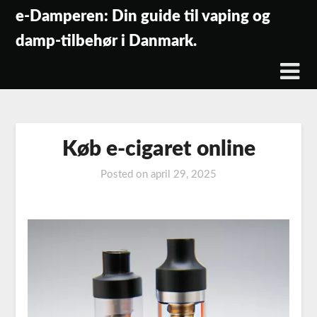
Skip
e-Damperen: Din guide til vaping og
to
damp-tilbehør i Danmark.
content
Køb e-cigaret online
Posted on
april 29, 2025