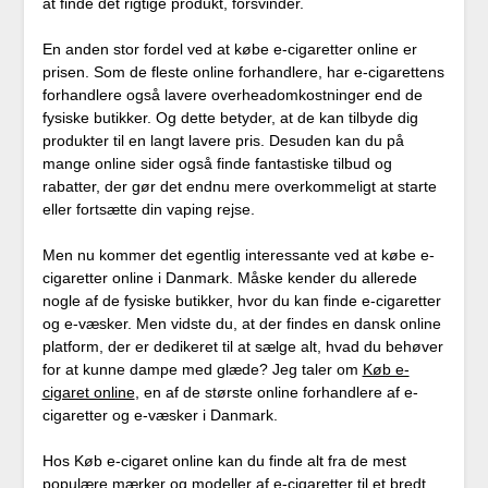
at finde det rigtige produkt, forsvinder.
En anden stor fordel ved at købe e-cigaretter online er
prisen. Som de fleste online forhandlere, har e-cigarettens
forhandlere også lavere overheadomkostninger end de
fysiske butikker. Og dette betyder, at de kan tilbyde dig
produkter til en langt lavere pris. Desuden kan du på
mange online sider også finde fantastiske tilbud og
rabatter, der gør det endnu mere overkommeligt at starte
eller fortsætte din vaping rejse.
Men nu kommer det egentlig interessante ved at købe e-
cigaretter online i Danmark. Måske kender du allerede
nogle af de fysiske butikker, hvor du kan finde e-cigaretter
og e-væsker. Men vidste du, at der findes en dansk online
platform, der er dedikeret til at sælge alt, hvad du behøver
for at kunne dampe med glæde? Jeg taler om
Køb e-
cigaret online
, en af de største online forhandlere af e-
cigaretter og e-væsker i Danmark.
Hos Køb e-cigaret online kan du finde alt fra de mest
populære mærker og modeller af e-cigaretter til et bredt