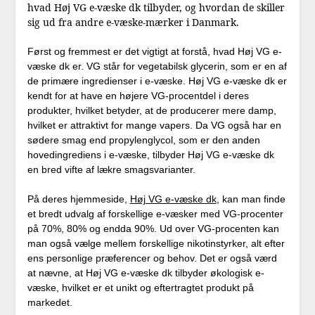
hvad Høj VG e-væske dk tilbyder, og hvordan de skiller
sig ud fra andre e-væske-mærker i Danmark.
Først og fremmest er det vigtigt at forstå, hvad Høj VG e-
væske dk er. VG står for vegetabilsk glycerin, som er en af
de primære ingredienser i e-væske. Høj VG e-væske dk er
kendt for at have en højere VG-procentdel i deres
produkter, hvilket betyder, at de producerer mere damp,
hvilket er attraktivt for mange vapers. Da VG også har en
sødere smag end propylenglycol, som er den anden
hovedingrediens i e-væske, tilbyder Høj VG e-væske dk
en bred vifte af lækre smagsvarianter.
På deres hjemmeside,
Høj VG e-væske dk
, kan man finde
et bredt udvalg af forskellige e-væsker med VG-procenter
på 70%, 80% og endda 90%. Ud over VG-procenten kan
man også vælge mellem forskellige nikotinstyrker, alt efter
ens personlige præferencer og behov. Det er også værd
at nævne, at Høj VG e-væske dk tilbyder økologisk e-
væske, hvilket er et unikt og eftertragtet produkt på
markedet.