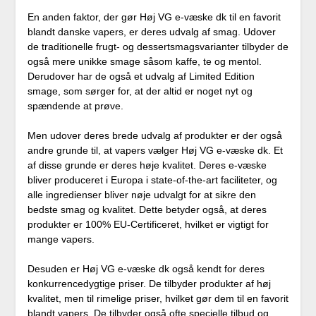
En anden faktor, der gør Høj VG e-væske dk til en favorit
blandt danske vapers, er deres udvalg af smag. Udover
de traditionelle frugt- og dessertsmagsvarianter tilbyder de
også mere unikke smage såsom kaffe, te og mentol.
Derudover har de også et udvalg af Limited Edition
smage, som sørger for, at der altid er noget nyt og
spændende at prøve.
Men udover deres brede udvalg af produkter er der også
andre grunde til, at vapers vælger Høj VG e-væske dk. Et
af disse grunde er deres høje kvalitet. Deres e-væske
bliver produceret i Europa i state-of-the-art faciliteter, og
alle ingredienser bliver nøje udvalgt for at sikre den
bedste smag og kvalitet. Dette betyder også, at deres
produkter er 100% EU-Certificeret, hvilket er vigtigt for
mange vapers.
Desuden er Høj VG e-væske dk også kendt for deres
konkurrencedygtige priser. De tilbyder produkter af høj
kvalitet, men til rimelige priser, hvilket gør dem til en favorit
blandt vapers. De tilbyder også ofte specielle tilbud og