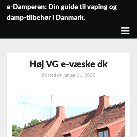
Skip
e-Damperen: Din guide til vaping og
to
damp-tilbehør i Danmark.
content
Høj VG e-væske dk
Posted on
januar 31, 2025