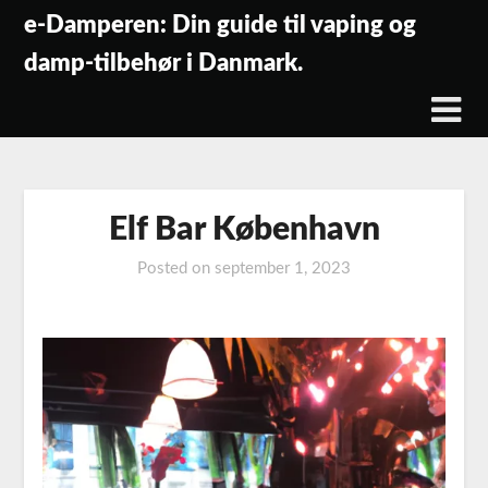
Skip
e-Damperen: Din guide til vaping og
to
damp-tilbehør i Danmark.
content
Elf Bar København
Posted on
september 1, 2023