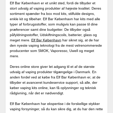
Elf Bar København er et unikt sted, fordi de tilbyder et
stort udvalg af vaping produkter af højeste kvalitet. Deres
sortiment spænder fra box mod kits, stilfulde designs,
enkle kit og tilbehør. Elf Bar København har kits med alle
typer af forbrugsstoffer, som muligvis kan passe til dine
præferencer samt dine budgetter. De tilbyder også
påfyldningsstoffer, Udskiftningscoils, batterier, glass og
meget mere.
Elf Bar København
har sikret sig, at de har
den nyeste vaping teknologi fra de mest velrenommerede
producenter som SMOK, Vaporesso, Uwell og meget
mere.
Deres online store giver let adgang til et af de største
udvalg af vaping produkter tilgængelige i Danmark. En
anden fordel ved at købe fra Elf Bar København er, at de
tilbyder et avanceret kundeservice support, så alle, der
køber vaping kits online, kan få oplysninger og teknisk
rådgivning, når det er nødvendigt.
Elf Bar København har ekspertise i de forskellige stykker
vaping forsyninger, så du kan sikre dig, at du har den rette