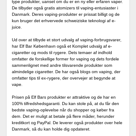
type produkter, uanset om du er en ny eller erfaren vaper.
De tilbyder også gratis atomizers til vaping-entusiaster i
Danmark. Deres vaping-produkter er prissat billigt og de
kun bruger det erhvervede schweiziske teknologi af e-
juice.
Ud over at tilbyde et stort udvalg af vaping-forbrugsvarer,
har Elf Bar København også et Komplet udvalg af e-
cigaretter og mods til rygere. Dets temaer af indhold
omfatter de forskellige former for vaping og dets fordele
sammenlignet med andre tilsvarende produkter som
almindelige cigaretter. De har også blogs om vaping, der
omfatter tips til ex-rygere, der overvejer at begynde at
vape.
Prisen på Elf Bars produkter er attraktive og de har en
100% tilfredshedsgaranti. Du kan stole på, at du får den
bedste vaping-oplevelse når du shopper og køber fra
dem. Det er muligt at betale på flere måder, herunder
kreditkort og PayPal. De leverer også produkter over hele
Danmark, så du kan holde dig opdateret.