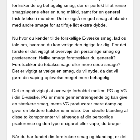
forfriskende og behagelig smag, der er perfekt til at rense
smagsløgene efter en tung måltid, samt for en generel
frisk følelse i munden. Det er også en god smag at blande
med andre smage for at tilføje lidt ekstra dybde.
Nu hvor du kender til de forskellige E-væske smag, lad os
tale om, hvordan du kan vælge den rigtige for dig. For det
første er det vigtigt at overveje din personlige smag og
præferencer. Hvilke smage foretrækker du generelt?
Foretrækker du tobakssmage eller mere søde smage?
Det er vigtigt at vælge en smag, du vil nyde, da det vil
gøre din vaping-oplevelse meget mere behagelig.
Det er også vigtigt at overveje forholdet mellem PG og VG
i din E-væske. PG er mere gennemtrængende og kan give
en stærkere smag, mens VG producerer mere damp og
giver en blødere halsfornemmelse. Den ideelle blanding af
disse to komponenter vil afhænge af din personlige
præference og den type e-cigaret eller vape, du bruger.
Når du har fundet din foretrukne smag og blanding, er det