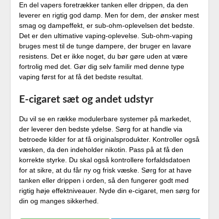
En del vapers foretrækker tanken eller drippen, da den
leverer en rigtig god damp. Men for dem, der ønsker mest
smag og dampeffekt, er sub-ohm-oplevelsen det bedste.
Det er den ultimative vaping-oplevelse. Sub-ohm-vaping
bruges mest til de tunge dampere, der bruger en lavare
resistens. Det er ikke noget, du bør gøre uden at være
fortrolig med det. Gør dig selv familir med denne type
vaping først for at få det bedste resultat.
E-cigaret sæt og andet udstyr
Du vil se en række modulerbare systemer på markedet,
der leverer den bedste ydelse. Sørg for at handle via
betroede kilder for at få originalsprodukter. Kontroller også
væsken, da den indeholder nikotin. Pass på at få den
korrekte styrke. Du skal også kontrollere forfaldsdatoen
for at sikre, at du får ny og frisk væske. Sørg for at have
tanken eller drippen i orden, så den fungerer godt med
rigtig høje effektniveauer. Nyde din e-cigaret, men sørg for
din og manges sikkerhed.