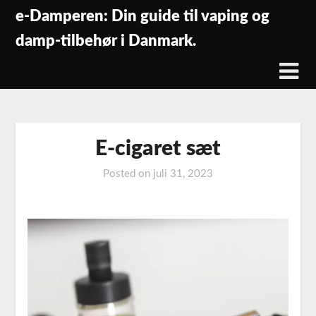
Skip
e-Damperen: Din guide til vaping og
to
damp-tilbehør i Danmark.
content
E-cigaret sæt
Posted on
juli 31, 2023