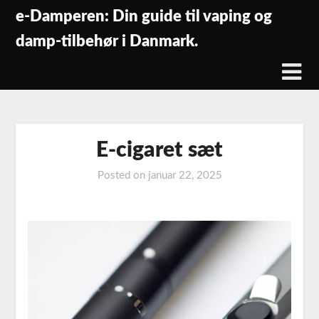
Skip
e-Damperen: Din guide til vaping og
to
damp-tilbehør i Danmark.
content
E-cigaret sæt
Posted on
januar 22, 2025