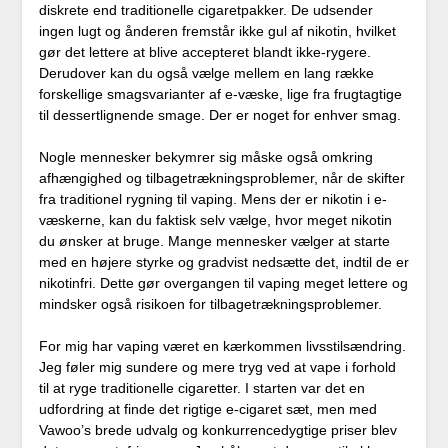
diskrete end traditionelle cigaretpakker. De udsender
ingen lugt og ånderen fremstår ikke gul af nikotin, hvilket
gør det lettere at blive accepteret blandt ikke-rygere.
Derudover kan du også vælge mellem en lang række
forskellige smagsvarianter af e-væske, lige fra frugtagtige
til dessertlignende smage. Der er noget for enhver smag.
Nogle mennesker bekymrer sig måske også omkring
afhængighed og tilbagetrækningsproblemer, når de skifter
fra traditionel rygning til vaping. Mens der er nikotin i e-
væskerne, kan du faktisk selv vælge, hvor meget nikotin
du ønsker at bruge. Mange mennesker vælger at starte
med en højere styrke og gradvist nedsætte det, indtil de er
nikotinfri. Dette gør overgangen til vaping meget lettere og
mindsker også risikoen for tilbagetrækningsproblemer.
For mig har vaping været en kærkommen livsstilsændring.
Jeg føler mig sundere og mere tryg ved at vape i forhold
til at ryge traditionelle cigaretter. I starten var det en
udfordring at finde det rigtige e-cigaret sæt, men med
Vawoo’s brede udvalg og konkurrencedygtige priser blev