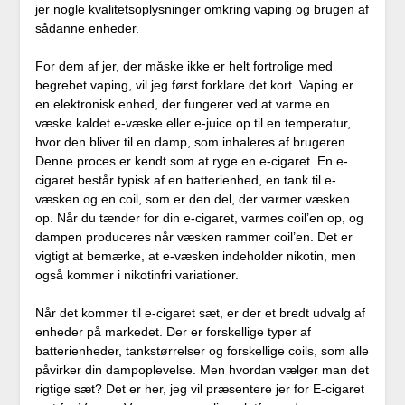
jer nogle kvalitetsoplysninger omkring vaping og brugen af
sådanne enheder.
For dem af jer, der måske ikke er helt fortrolige med
begrebet vaping, vil jeg først forklare det kort. Vaping er
en elektronisk enhed, der fungerer ved at varme en
væske kaldet e-væske eller e-juice op til en temperatur,
hvor den bliver til en damp, som inhaleres af brugeren.
Denne proces er kendt som at ryge en e-cigaret. En e-
cigaret består typisk af en batterienhed, en tank til e-
væsken og en coil, som er den del, der varmer væsken
op. Når du tænder for din e-cigaret, varmes coil’en op, og
dampen produceres når væsken rammer coil’en. Det er
vigtigt at bemærke, at e-væsken indeholder nikotin, men
også kommer i nikotinfri variationer.
Når det kommer til e-cigaret sæt, er der et bredt udvalg af
enheder på markedet. Der er forskellige typer af
batterienheder, tankstørrelser og forskellige coils, som alle
påvirker din dampoplevelse. Men hvordan vælger man det
rigtige sæt? Det er her, jeg vil præsentere jer for E-cigaret