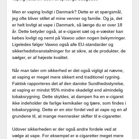
Men er vaping lovligt i Danmark? Dette er et spørgsmål,
jeg ofte bliver stillet af mine venner og familie. Og ja, det
er helt lovligt at vape i Danmark, så længe du er over 18
år. Dette betyder også, at e-cigaret sæt og e-væsker kan
købes lovligt og nemt på Vawoo uden nogen bekymringer.
Ligeledes følger Vawoo også alle EU-standarder og
sikkerhedsforanstaltninger for at sikre, at de produkter, de
sælger, er af højeste kvalitet.
Når man taler om sikkerhed er det også vigtigt at nævne,
at vaping er meget mere sikkert end traditionel rygning.
Faktisk rapporteres det af den danske Sundhedsstyrelse,
at vaping er mindst 95% mindre skadeligt end almindelig
tobaksrygning. Dette skyldes, at dampen fra en e-cigaret
ikke indeholder de farlige kemikalier og tjære, som findes i
tobaksrygning. Dette er en stor fordel ved at vape og en af
grundene til, at mange mennesker skifter til e-cigaretter.
Udover sikkerheden er der også andre fordele ved at
vælge at vape. For eksempel er e-cigaretter meget mere