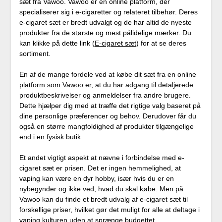
sæt fra Vawoo. Vawoo er en online platform, der
specialiserer sig i e-cigaretter og relateret tilbehør. Deres
e-cigaret sæt er bredt udvalgt og de har altid de nyeste
produkter fra de største og mest pålidelige mærker. Du
kan klikke på dette link (
E-cigaret sæt
) for at se deres
sortiment.
En af de mange fordele ved at købe dit sæt fra en online
platform som Vawoo er, at du har adgang til detaljerede
produktbeskrivelser og anmeldelser fra andre brugere.
Dette hjælper dig med at træffe det rigtige valg baseret på
dine personlige præferencer og behov. Derudover får du
også en større mangfoldighed af produkter tilgængelige
end i en fysisk butik.
Et andet vigtigt aspekt at nævne i forbindelse med e-
cigaret sæt er prisen. Det er ingen hemmelighed, at
vaping kan være en dyr hobby, især hvis du er en
nybegynder og ikke ved, hvad du skal købe. Men på
Vawoo kan du finde et bredt udvalg af e-cigaret sæt til
forskellige priser, hvilket gør det muligt for alle at deltage i
vaping kulturen uden at sprænge budgettet.