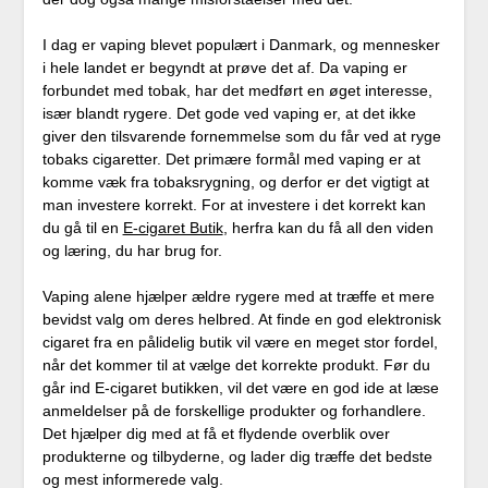
I dag er vaping blevet populært i Danmark, og mennesker
i hele landet er begyndt at prøve det af. Da vaping er
forbundet med tobak, har det medført en øget interesse,
især blandt rygere. Det gode ved vaping er, at det ikke
giver den tilsvarende fornemmelse som du får ved at ryge
tobaks cigaretter. Det primære formål med vaping er at
komme væk fra tobaksrygning, og derfor er det vigtigt at
man investere korrekt. For at investere i det korrekt kan
du gå til en
E-cigaret Butik
, herfra kan du få all den viden
og læring, du har brug for.
Vaping alene hjælper ældre rygere med at træffe et mere
bevidst valg om deres helbred. At finde en god elektronisk
cigaret fra en pålidelig butik vil være en meget stor fordel,
når det kommer til at vælge det korrekte produkt. Før du
går ind E-cigaret butikken, vil det være en god ide at læse
anmeldelser på de forskellige produkter og forhandlere.
Det hjælper dig med at få et flydende overblik over
produkterne og tilbyderne, og lader dig træffe det bedste
og mest informerede valg.