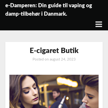
Skip
e-Damperen: Din guide til vaping og
to
damp-tilbehør i Danmark.
content
E-cigaret Butik
Posted on
august 24, 2023