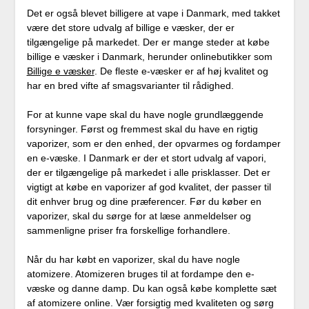
Det er også blevet billigere at vape i Danmark, med takket
være det store udvalg af billige e væsker, der er
tilgængelige på markedet. Der er mange steder at købe
billige e væsker i Danmark, herunder onlinebutikker som
Billige e væsker
. De fleste e-væsker er af høj kvalitet og
har en bred vifte af smagsvarianter til rådighed.
For at kunne vape skal du have nogle grundlæggende
forsyninger. Først og fremmest skal du have en rigtig
vaporizer, som er den enhed, der opvarmes og fordamper
en e-væske. I Danmark er der et stort udvalg af vapori,
der er tilgængelige på markedet i alle prisklasser. Det er
vigtigt at købe en vaporizer af god kvalitet, der passer til
dit enhver brug og dine præferencer. Før du køber en
vaporizer, skal du sørge for at læse anmeldelser og
sammenligne priser fra forskellige forhandlere.
Når du har købt en vaporizer, skal du have nogle
atomizere. Atomizeren bruges til at fordampe den e-
væske og danne damp. Du kan også købe komplette sæt
af atomizere online. Vær forsigtig med kvaliteten og sørg