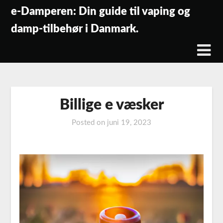
Skip
e-Damperen: Din guide til vaping og
to
damp-tilbehør i Danmark.
content
Billige e væsker
Posted on
juni 19, 2023