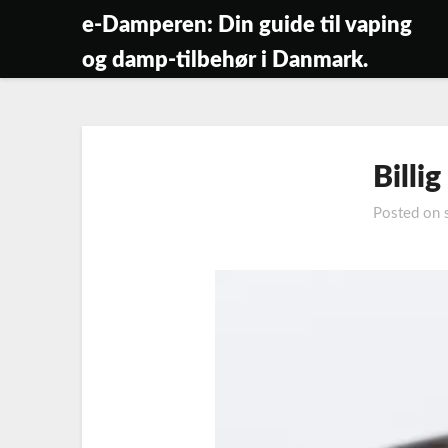
Skip
e-Damperen: Din guide til vaping
to
og damp-tilbehør i Danmark.
content
Billig
Posted on