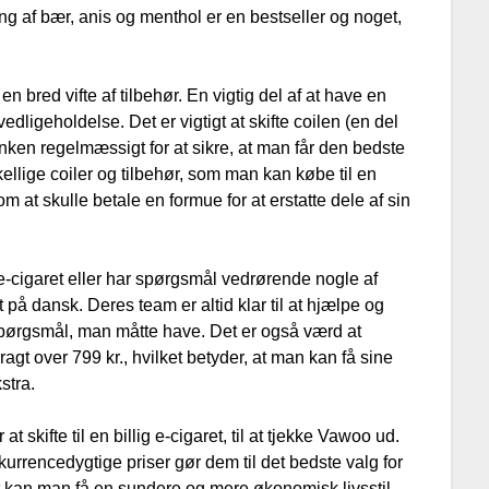
 af bær, anis og menthol er en bestseller og noget,
bred vifte af tilbehør. En vigtig del af at have en
dligeholdelse. Det er vigtigt at skifte coilen (en del
nken regelmæssigt for at sikre, at man får den bedste
llige coiler og tilbehør, som man kan købe til en
 at skulle betale en formue for at erstatte dele af sin
e-cigaret eller har spørgsmål vedrørende nogle af
å dansk. Deres team er altid klar til at hjælpe og
spørgsmål, man måtte have. Det er også værd at
ragt over 799 kr., hvilket betyder, at man kan få sine
stra.
at skifte til en billig e-cigaret, til at tjekke Vawoo ud.
rrencedygtige priser gør dem til det bedste valg for
t kan man få en sundere og mere økonomisk livsstil.