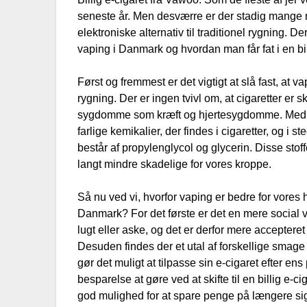
seneste år. Men desværre er der stadig mange 
elektroniske alternativ til traditionel rygning. De
vaping i Danmark og hvordan man får fat i en bil
Først og fremmest er det vigtigt at slå fast, at va
rygning. Der er ingen tvivl om, at cigaretter er s
sygdomme som kræft og hjertesygdomme. Med en
farlige kemikalier, der findes i cigaretter, og 
består af propylenglycol og glycerin. Disse stof
langt mindre skadelige for vores kroppe.
Så nu ved vi, hvorfor vaping er bedre for vores 
Danmark? For det første er det en mere social 
lugt eller aske, og det er derfor mere accepteret
Desuden findes der et utal af forskellige smage
gør det muligt at tilpasse sin e-cigaret efter e
besparelse at gøre ved at skifte til en billig e-c
god mulighed for at spare penge på længere sig