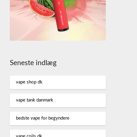
Seneste indlæg
vape shop dk
vape tank danmark
bedste vape for begyndere
vape coils dk