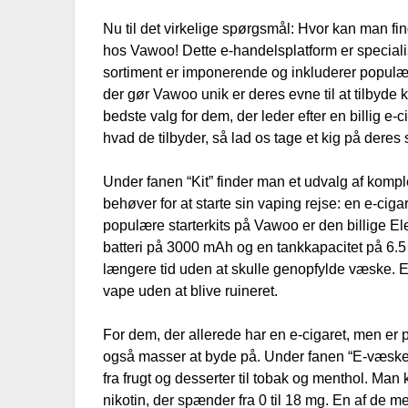
Nu til det virkelige spørgsmål: Hvor kan man fin
hos Vawoo! Dette e-handelsplatform er specialise
sortiment er imponerende og inkluderer popu
der gør Vawoo unik er deres evne til at tilbyde k
bedste valg for dem, der leder efter en billig e-
hvad de tilbyder, så lad os tage et kig på deres 
Under fanen “Kit” finder man et udvalg af kompl
behøver for at starte sin vaping rejse: en e-ciga
populære starterkits på Vawoo er den billige El
batteri på 3000 mAh og en tankkapacitet på 6.5 
længere tid uden at skulle genopfylde væske. Et
vape uden at blive ruineret.
For dem, der allerede har en e-cigaret, men er 
også masser at byde på. Under fanen “E-væske” 
fra frugt og desserter til tobak og menthol. Man 
nikotin, der spænder fra 0 til 18 mg. En af de m