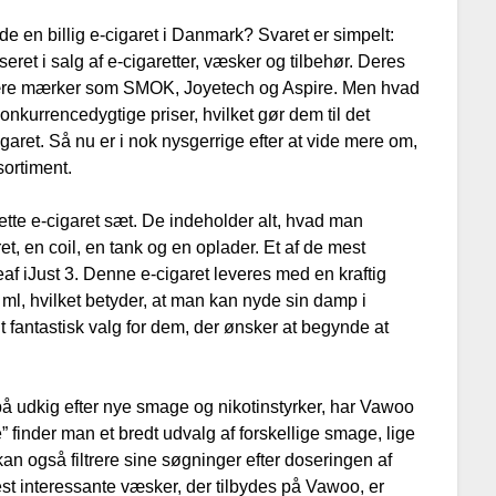
de en billig e-cigaret i Danmark? Svaret er simpelt:
ret i salg af e-cigaretter, væsker og tilbehør. Deres
lære mærker som SMOK, Joyetech og Aspire. Men hvad
onkurrencedygtige priser, hvilket gør dem til det
cigaret. Så nu er i nok nysgerrige efter at vide mere om,
sortiment.
ette e-cigaret sæt. De indeholder alt, hvad man
ret, en coil, en tank og en oplader. Et af de mest
eaf iJust 3. Denne e-cigaret leveres med en kraftig
ml, hvilket betyder, at man kan nyde sin damp i
 fantastisk valg for dem, der ønsker at begynde at
på udkig efter nye smage og nikotinstyrker, har Vawoo
finder man et bredt udvalg af forskellige smage, lige
kan også filtrere sine søgninger efter doseringen af
est interessante væsker, der tilbydes på Vawoo, er