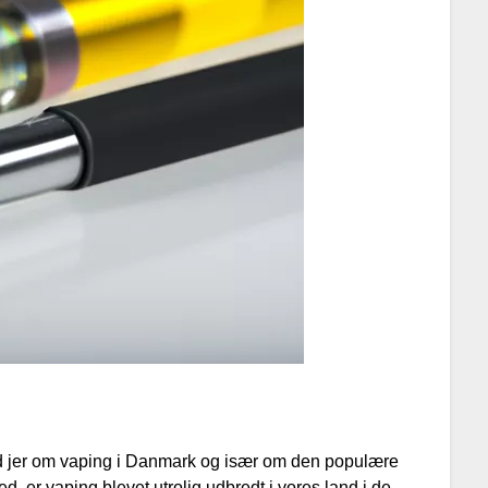
med jer om vaping i Danmark og især om den populære
ed, er vaping blevet utrolig udbredt i vores land i de