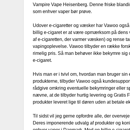
Vampire Vape Heisenberg. Denne friske blanding
som enhver vaper bør prøve.
Udover e-cigaretter og væsker har Vawoo også en 
billig e-cigaret er at være opmærksom på dens ve
af e-cigaretten, der varmer væsken) og rense ta
vapingoplevelse. Vawoo tilbyder en række forske
rimelig pris. Så man behøver ikke bekymre sig om
e-cigaret.
Hvis man er i tvivl om, hvordan man bruger sin 
produkterne, tilbyder Vawoo også kundesupport p
rådgive omkring eventuelle bekymringer eller 
nævne, at de tilbyder hurtig levering og Gratis F
produkter leveret lige til døren uden at betale ek
Til sidst vil jeg gerne opfordre alle, der overvejer 
Deres imponerende udvalg af produkter og konku
enhver vaper i Danmark. Med en billig e-cigare