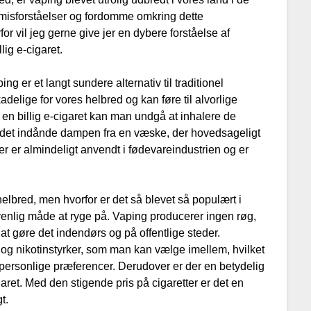
misforståelser og fordomme omkring dette
rfor vil jeg gerne give jer en dybere forståelse af
lig e-cigaret.
ping er et langt sundere alternativ til traditionel
kadelige for vores helbred og kan føre til alvorlige
 billig e-cigaret kan man undgå at inhalere de
i stedet indånde dampen fra en væske, der hovedsageligt
fer er almindeligt anvendt i fødevareindustrien og er
helbred, men hvorfor er det så blevet så populært i
venlig måde at ryge på. Vaping producerer ingen røg,
 at gøre det indendørs og på offentlige steder.
 og nikotinstyrker, som man kan vælge imellem, hvilket
ns personlige præferencer. Derudover er der en betydelig
igaret. Med den stigende pris på cigaretter er det en
t.