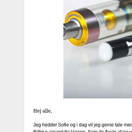
Hej alle,
Jeg hedder Sofie og i dag vil jeg gerne tale 
Billig e-cigaret fra Vawoo. Som de fleste af jer v