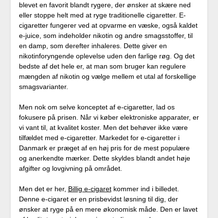
blevet en favorit blandt rygere, der ønsker at skære ned
eller stoppe helt med at ryge traditionelle cigaretter. E-
cigaretter fungerer ved at opvarme en væske, også kaldet
e-juice, som indeholder nikotin og andre smagsstoffer, til
en damp, som derefter inhaleres. Dette giver en
nikotinforyngende oplevelse uden den farlige røg. Og det
bedste af det hele er, at man som bruger kan regulere
mængden af nikotin og vælge mellem et utal af forskellige
smagsvarianter.
Men nok om selve konceptet af e-cigaretter, lad os
fokusere på prisen. Når vi køber elektroniske apparater, er
vi vant til, at kvalitet koster. Men det behøver ikke være
tilfældet med e-cigaretter. Markedet for e-cigaretter i
Danmark er præget af en høj pris for de mest populære
og anerkendte mærker. Dette skyldes blandt andet høje
afgifter og lovgivning på området.
Men det er her,
Billig e-cigaret
kommer ind i billedet.
Denne e-cigaret er en prisbevidst løsning til dig, der
ønsker at ryge på en mere økonomisk måde. Den er lavet