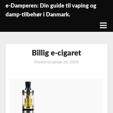
Skip
e-Damperen: Din guide til vaping og
to
damp-tilbehør i Danmark.
content
Billig e-cigaret
Posted on
januar 26, 2024