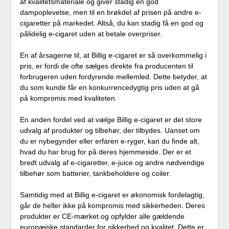
af kvalitetsmateriale og giver stadig en god
dampoplevelse, men til en brøkdel af prisen på andre e-
cigaretter på markedet. Altså, du kan stadig få en god og
pålidelig e-cigaret uden at betale overpriser.
En af årsagerne til, at Billig e-cigaret er så overkommelig i
pris, er fordi de ofte sælges direkte fra producenten til
forbrugeren uden fordyrende mellemled. Dette betyder, at
du som kunde får en konkurrencedygtig pris uden at gå
på kompromis med kvaliteten.
En anden fordel ved at vælge Billig e-cigaret er det store
udvalg af produkter og tilbehør, der tilbydes. Uanset om
du er nybegynder eller erfaren e-ryger, kan du finde alt,
hvad du har brug for på deres hjemmeside. Der er et
bredt udvalg af e-cigaretter, e-juice og andre nødvendige
tilbehør som batterier, tankbeholdere og coiler.
Samtidig med at Billig e-cigaret er økonomisk fordelagtig,
går de heller ikke på kompromis med sikkerheden. Deres
produkter er CE-mærket og opfylder alle gældende
europæiske standarder for sikkerhed og kvalitet. Dette er