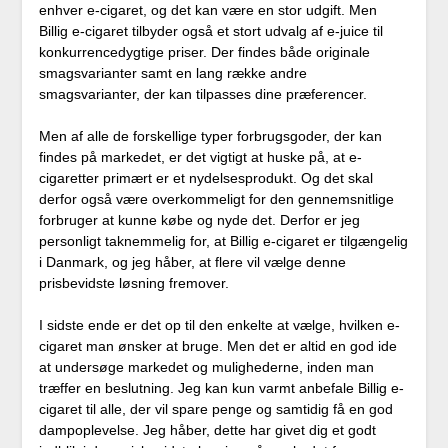
enhver e-cigaret, og det kan være en stor udgift. Men
Billig e-cigaret tilbyder også et stort udvalg af e-juice til
konkurrencedygtige priser. Der findes både originale
smagsvarianter samt en lang række andre
smagsvarianter, der kan tilpasses dine præferencer.
Men af alle de forskellige typer forbrugsgoder, der kan
findes på markedet, er det vigtigt at huske på, at e-
cigaretter primært er et nydelsesprodukt. Og det skal
derfor også være overkommeligt for den gennemsnitlige
forbruger at kunne købe og nyde det. Derfor er jeg
personligt taknemmelig for, at Billig e-cigaret er tilgængelig
i Danmark, og jeg håber, at flere vil vælge denne
prisbevidste løsning fremover.
I sidste ende er det op til den enkelte at vælge, hvilken e-
cigaret man ønsker at bruge. Men det er altid en god ide
at undersøge markedet og mulighederne, inden man
træffer en beslutning. Jeg kan kun varmt anbefale Billig e-
cigaret til alle, der vil spare penge og samtidig få en god
dampoplevelse. Jeg håber, dette har givet dig et godt