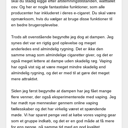
skal du stadig kigge efter afstemningstilstanden, watttallet
osv. Og her er nogle fantastiske funktioner, som alle
producenter har inkluderet i deres e-cigaret. Du skal være
opmærksom, hvis du vælger at bruge disse funktioner til
en bedre brugeroplevelse.
Trods alt ovenstående begyndte jeg dog at dampen. Jeg
synes det var en rigtig god oplevelse og meget
anderledes end almindelig rygning. Det er ikke den
samme smag som almindelige cigaretter giver, og det er
også meget lettere at dampe uden skadelig røg. Vaping
har også vist sig at være meget mindre skadelig end
almindelig rygning, og det er med til at gøre det meget
mere attraktivt.
Siden jeg først begyndte at dampen har jeg fået mange
flere venner, der også eksperimenterede med vaping. Jeg
har mødt nye mennesker gennem online vaping
fællesskaber og det har virkelig været et spændende
møde. Vi har sparet penge ved at købe vores vaping gear
som et gruppe indkøb, og det er en god måde at få mere
for ens penge, på samme tid med en god kvalitet.