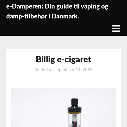
Skip
e-Damperen: Din guide til vaping og
to
damp-tilbehør i Danmark.
content
Billig e-cigaret
Posted on
september 14, 2023