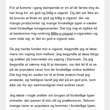
For at komme i gang dampende er en af de første ting du
har brug for, en god og billig e-cigaret. Og det var ikke en
let proces at finde en god og billig e-cigaret, der var
mange producenter og mange forskellige typer e-væske
med forskellige smagsvarianter. Det tog mig et stykke tid
at bestemme mig omkring
Billig e-cigaret
e-cigaretten og
som viste sig, er det en god e-cigaret was.
Da jeg havde fundet min e-cigaret, begyndte jeg at læse
mere om vaping som helhed. Jeg begyndte at læse blogs
og artikler på Internettet om vaping i Danmark. Da jeg
begyndte at vænne mig til at dampen, var det tid til at se
på de populære racer hos de forskellige online butikker.
Det tog mig en anden tur til at finde præcis hvad jeg
ønskede, og heldigvis fandt jeg det på en god pris, som
ikke var for dyr sammenlignet med andres racer.
Jeg læste i nogle artikler om brugen af forskellige typer
enheder, der passer til min stil og præferencer. Selvom
mange racer er populære og kommer i forskellige typer,