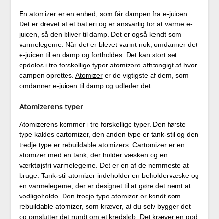
En atomizer er en enhed, som får dampen fra e-juicen.
Det er drevet af et batteri og er ansvarlig for at varme e-
juicen, så den bliver til damp. Det er også kendt som
varmelegeme. Når det er blevet varmt nok, omdanner det
e-juicen til en damp og fortholdes. Det kan stort set
opdeles i tre forskellige typer atomizere afhængigt af hvor
dampen oprettes.
Atomizer
er de vigtigste af dem, som
omdanner e-juicen til damp og udleder det.
Atomizerens typer
Atomizerens kommer i tre forskellige typer. Den første
type kaldes cartomizer, den anden type er tank-stil og den
tredje type er rebuildable atomizers. Cartomizer er en
atomizer med en tank, der holder væsken og en
værktøjsfri varmelegeme. Det er en af de nemmeste at
bruge. Tank-stil atomizer indeholder en beholdervæske og
en varmelegeme, der er designet til at gøre det nemt at
vedligeholde. Den tredje type atomizer er kendt som
rebuildable atomizer, som kræver, at du selv bygger det
og omslutter det rundt om et kredsløb. Det kræver en god