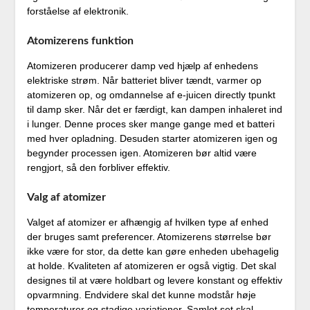
forståelse af elektronik.
Atomizerens funktion
Atomizeren producerer damp ved hjælp af enhedens
elektriske strøm. Når batteriet bliver tændt, varmer op
atomizeren op, og omdannelse af e-juicen directly tpunkt
til damp sker. Når det er færdigt, kan dampen inhaleret ind
i lunger. Denne proces sker mange gange med et batteri
med hver opladning. Desuden starter atomizeren igen og
begynder processen igen. Atomizeren bør altid være
rengjort, så den forbliver effektiv.
Valg af atomizer
Valget af atomizer er afhængig af hvilken type af enhed
der bruges samt preferencer. Atomizerens størrelse bør
ikke være for stor, da dette kan gøre enheden ubehagelig
at holde. Kvaliteten af atomizeren er også vigtig. Det skal
designes til at være holdbart og levere konstant og effektiv
opvarmning. Endvidere skal det kunne modstår høje
temperaturer og stadige variationer. Samlet set skal