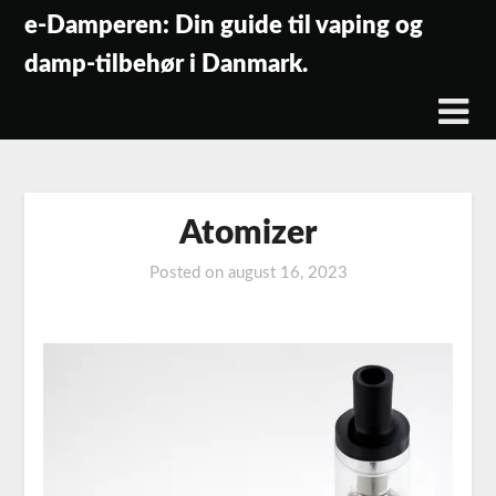
Skip
e-Damperen: Din guide til vaping og
to
damp-tilbehør i Danmark.
content
Atomizer
Posted on
august 16, 2023