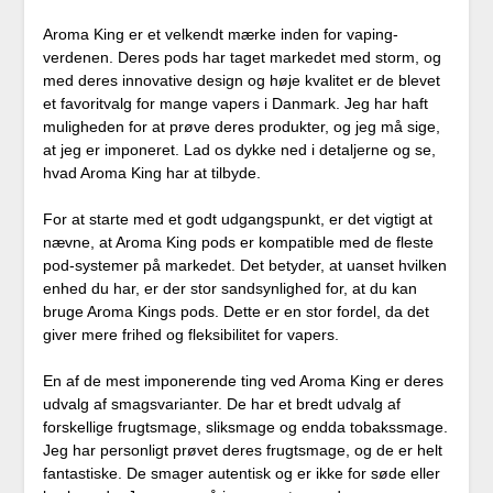
Aroma King er et velkendt mærke inden for vaping-
verdenen. Deres pods har taget markedet med storm, og
med deres innovative design og høje kvalitet er de blevet
et favoritvalg for mange vapers i Danmark. Jeg har haft
muligheden for at prøve deres produkter, og jeg må sige,
at jeg er imponeret. Lad os dykke ned i detaljerne og se,
hvad Aroma King har at tilbyde.
For at starte med et godt udgangspunkt, er det vigtigt at
nævne, at Aroma King pods er kompatible med de fleste
pod-systemer på markedet. Det betyder, at uanset hvilken
enhed du har, er der stor sandsynlighed for, at du kan
bruge Aroma Kings pods. Dette er en stor fordel, da det
giver mere frihed og fleksibilitet for vapers.
En af de mest imponerende ting ved Aroma King er deres
udvalg af smagsvarianter. De har et bredt udvalg af
forskellige frugtsmage, sliksmage og endda tobakssmage.
Jeg har personligt prøvet deres frugtsmage, og de er helt
fantastiske. De smager autentisk og er ikke for søde eller