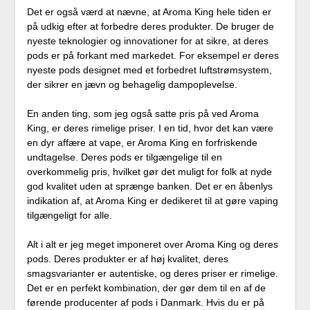
Det er også værd at nævne, at Aroma King hele tiden er
på udkig efter at forbedre deres produkter. De bruger de
nyeste teknologier og innovationer for at sikre, at deres
pods er på forkant med markedet. For eksempel er deres
nyeste pods designet med et forbedret luftstrømsystem,
der sikrer en jævn og behagelig dampoplevelse.
En anden ting, som jeg også satte pris på ved Aroma
King, er deres rimelige priser. I en tid, hvor det kan være
en dyr affære at vape, er Aroma King en forfriskende
undtagelse. Deres pods er tilgængelige til en
overkommelig pris, hvilket gør det muligt for folk at nyde
god kvalitet uden at sprænge banken. Det er en åbenlys
indikation af, at Aroma King er dedikeret til at gøre vaping
tilgængeligt for alle.
Alt i alt er jeg meget imponeret over Aroma King og deres
pods. Deres produkter er af høj kvalitet, deres
smagsvarianter er autentiske, og deres priser er rimelige.
Det er en perfekt kombination, der gør dem til en af de
førende producenter af pods i Danmark. Hvis du er på