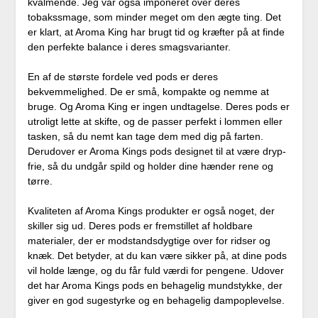
kvalmende. Jeg var også imponeret over deres
tobakssmage, som minder meget om den ægte ting. Det
er klart, at Aroma King har brugt tid og kræfter på at finde
den perfekte balance i deres smagsvarianter.
En af de største fordele ved pods er deres
bekvemmelighed. De er små, kompakte og nemme at
bruge. Og Aroma King er ingen undtagelse. Deres pods er
utroligt lette at skifte, og de passer perfekt i lommen eller
tasken, så du nemt kan tage dem med dig på farten.
Derudover er Aroma Kings pods designet til at være dryp-
frie, så du undgår spild og holder dine hænder rene og
tørre.
Kvaliteten af Aroma Kings produkter er også noget, der
skiller sig ud. Deres pods er fremstillet af holdbare
materialer, der er modstandsdygtige over for ridser og
knæk. Det betyder, at du kan være sikker på, at dine pods
vil holde længe, og du får fuld værdi for pengene. Udover
det har Aroma Kings pods en behagelig mundstykke, der
giver en god sugestyrke og en behagelig dampoplevelse.