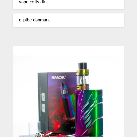
vape coils dk
e-pibe danmark