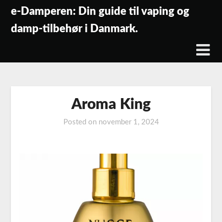
Skip
e-Damperen: Din guide til vaping og
to
damp-tilbehør i Danmark.
content
Aroma King
Posted on
november 1, 2024