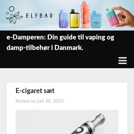
Skip
to
content
e-Damperen: Din guide til vaping og
damp-tilbehør i Danmark.
E-cigaret sæt
Posted on
juni 30, 2023